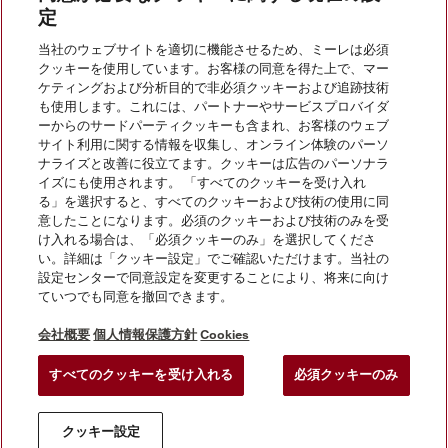
定
当社のウェブサイトを適切に機能させるため、ミーレは必須
クッキーを使用しています。お客様の同意を得た上で、マー
お問い合わせ
ケティングおよび分析目的で非必須クッキーおよび追跡技術
も使用します。これには、パートナーやサービスプロバイダ
ーからのサードパーティクッキーも含まれ、お客様のウェブ
サイト利用に関する情報を収集し、オンライン体験のパーソ
InstagramのMiele
YoutubeのMiele
ナライズと改善に役立てます。クッキーは広告のパーソナラ
イズにも使用されます。 「すべてのクッキーを受け入れ
る」を選択すると、すべてのクッキーおよび技術の使用に同
意したことになります。必須のクッキーおよび技術のみを受
け入れる場合は、「必須クッキーのみ」を選択してくださ
い。詳細は「クッキー設定」でご確認いただけます。当社の
会社概要
設定センターで同意設定を変更することにより、将来に向け
ていつでも同意を撤回できます。
法的通知
個人情報保護方針
会社概要
個人情報保護方針
Cookies
利用規約
すべてのクッキーを受け入れる
必須クッキーのみ
クッキー設定
クッキー設定