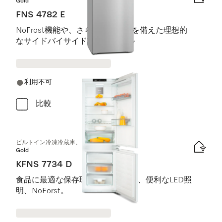
Gold
FNS 4782 E
NoFrost機能や、さらなる利便性を備えた理想的
なサイドバイサイド設置用モデル
利用不可
比較
ビルトイン冷凍冷蔵庫、ニッチ高さ178 cm
Gold
KFNS 7734 D
食品に最適な保存環境 DynaCool、便利なLED照
明、NoForst。