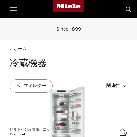
Mieleのホームページ
テンツへスキップ
検索
Since 1899
ホーム
冷蔵機器
フィルター
関連性
8
製品
ビルトイン冷蔵庫、ニッチ高さ178 cm
Diamond