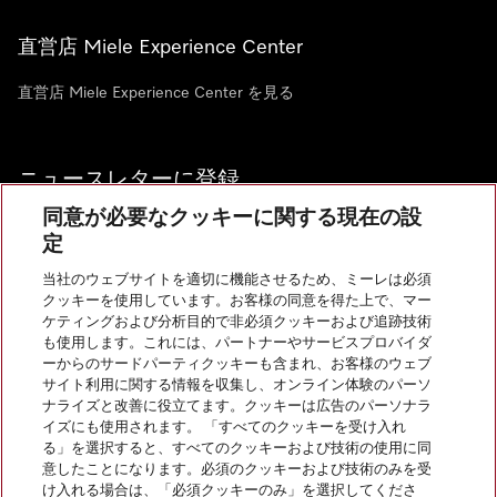
直営店 Miele Experience Center
直営店 Miele Experience Center を見る
ニュースレターに登録
同意が必要なクッキーに関する現在の設
定
当社のウェブサイトを適切に機能させるため、ミーレは必須
クッキーを使用しています。お客様の同意を得た上で、マー
お問い合わせ
ケティングおよび分析目的で非必須クッキーおよび追跡技術
も使用します。これには、パートナーやサービスプロバイダ
ーからのサードパーティクッキーも含まれ、お客様のウェブ
サイト利用に関する情報を収集し、オンライン体験のパーソ
InstagramのMiele
YoutubeのMiele
ナライズと改善に役立てます。クッキーは広告のパーソナラ
イズにも使用されます。 「すべてのクッキーを受け入れ
る」を選択すると、すべてのクッキーおよび技術の使用に同
意したことになります。必須のクッキーおよび技術のみを受
け入れる場合は、「必須クッキーのみ」を選択してくださ