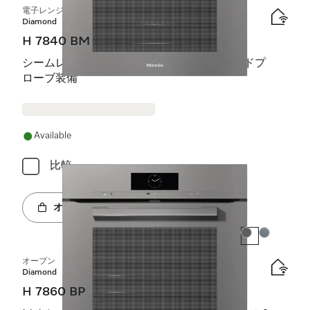
電子レンジ機能付オーブン
Diamond
H 7840 BM
シームレスデザイン、自動プログラム、フードプ
ローブ装備
Available
比較
オンラインショップへ
カラー:
カラー:
オーブン
Diamond
H 7860 BP