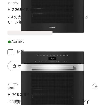
オーブン
H 2265-1B Active 60Hz
76Lの大容量に、タイマー機能やパーフェクトク
リーン加工を装備。
Available
比較
オンラインショップへ
オーブン
Gold
H 7460 BP
LED照明と熱洗浄を備えた、シームレスなデザイ