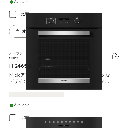
Available
比較
オンラインショップへ
オーブン
Silver
H 2465 B ACTIVE
Mieleアプリ、PerfectClean加工を備えたモダンな
デザインの本格的オーブンを、魅力的な価格でご
提供します。
Available
比較