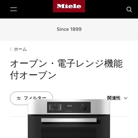
Mieleのホームページ
テンツへスキップ
検索
Since 1899
ホーム
オーブン・電子レンジ機能
付オーブン
フィルター
関連性
7
製品