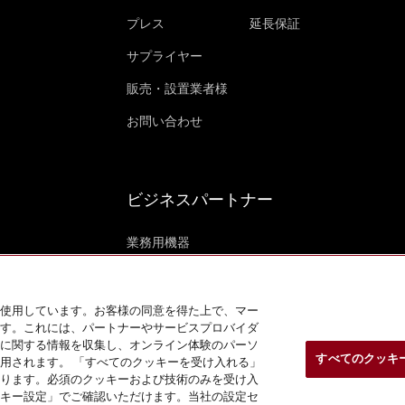
プレス
延長保証
サプライヤー
販売・設置業者様
お問い合わせ
ビジネスパートナー
業務用機器
Mieleマリーン (英語)
海外事例 (英語)
使用しています。お客様の同意を得た上で、マー
す。これには、パートナーやサービスプロバイダ
に関する情報を収集し、オンライン体験のパーソ
すべてのクッキ
用されます。 「すべてのクッキーを受け入れる」
ります。必須のクッキーおよび技術のみを受け入
キー設定」でご確認いただけます。当社の設定セ