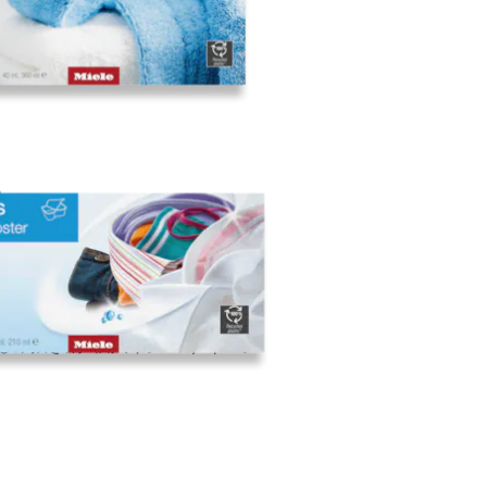
ための柔軟剤9個入り。
抜き剤6個入り。EasyOpen。