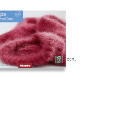
用の中性洗剤9個入り。EasyOpen。