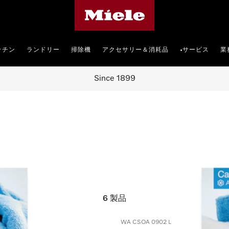
Mieleのホームページ
ッチン
ランドリー
掃除機
アクセサリー＆消耗品
サービス
業
•
Since 1899
6
製品
WA CSOA 0902 L