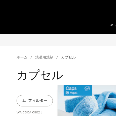
テンツへスキップ
キ
ホーム
洗濯用洗剤
カプセル
カプセル
フィルター
WA CSOA 0902 L