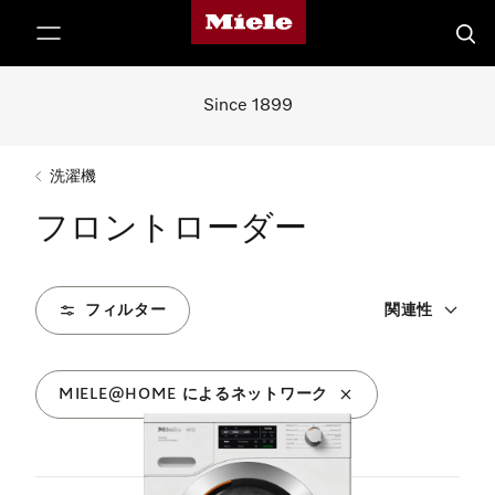
Mieleのホームページ
テンツへスキップ
検索
Since 1899
洗濯機
フロントローダー
フィルター
関連性
MIELE@HOME によるネットワーク