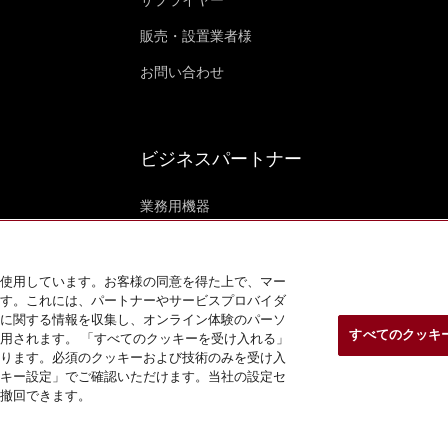
サプライヤー
販売・設置業者様
お問い合わせ
ビジネスパートナー
業務用機器
Mieleマリーン (英語)
海外事例 (英語)
使用しています。お客様の同意を得た上で、マー
す。これには、パートナーやサービスプロバイダ
に関する情報を収集し、オンライン体験のパーソ
すべてのクッキ
用されます。 「すべてのクッキーを受け入れる」
ります。必須のクッキーおよび技術のみを受け入
キー設定」でご確認いただけます。当社の設定セ
撤回できます。
クッキー設定
InstagramのMiele
YoutubeのMie