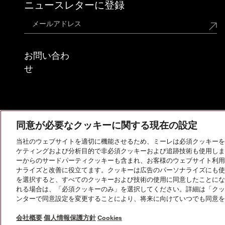
ニュースレターに登録
お問い合わ
せ
同意が必要なクッキーに関する現在の設定
当社のウェブサイトを適切に機能させるため、ミーレは必須クッキーを
ケティングおよび分析目的で非必須クッキーおよび追跡技術も使用しま
ーからのサードパーティクッキーも含まれ、お客様のウェブサイト利用
ナライズと改善に役立てます。クッキーは広告のパーソナライズにも使
を選択すると、すべてのクッキーおよび技術の使用に同意したことにな
れる場合は、「必須クッキーのみ」を選択してください。詳細は「クッ
ンターで同意設定を変更することにより、将来に向けていつでも同意を
会社概要
法的通知
個人情報保護方針
利用規約
会社概要
個人情報保護方針
Cookies