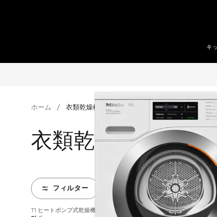
テンツへスキップ
キ
ホーム
衣類乾燥機
衣類乾燥機
フィルター
T1 ヒートポンプ式乾燥機：