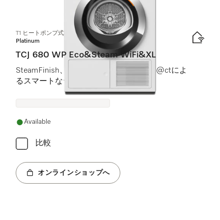
1
製品
T1 ヒートポンプ式乾燥機：
Platinum
TCJ 680 WP Eco&Steam WiFi&XL
SteamFinish、1–9 kgの容量、WiFiConn@ctによ
るスマートなランドリーケア。
Available
比較
オンラインショップへ