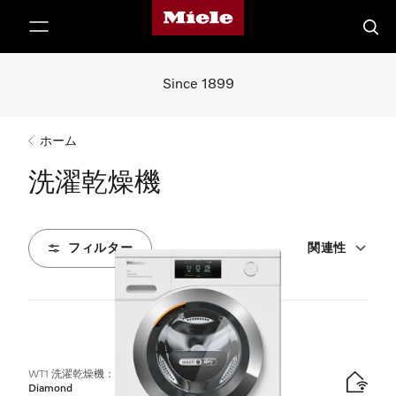
Mieleのホームページ
テンツへスキップ
検索
Since 1899
ホーム
洗濯乾燥機
フィルター
関連性
2
製品
WT1 洗濯乾燥機：
Diamond