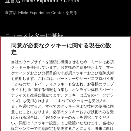
直営店 Miele Experience Center
直営店 Miele Experience Center を見る
ニュースレターに登録
同意が必要なクッキーに関する現在の設
定
当社のウェブサイトを適切に機能させるため、ミーレは必須
クッキーを使用しています。お客様の同意を得た上で、マー
お問い合わせ
ケティングおよび分析目的で非必須クッキーおよび追跡技術
も使用します。これには、パートナーやサービスプロバイダ
ーからのサードパーティクッキーも含まれ、お客様のウェブ
サイト利用に関する情報を収集し、オンライン体験のパーソ
InstagramのMiele
YoutubeのMiele
ナライズと改善に役立てます。クッキーは広告のパーソナラ
イズにも使用されます。 「すべてのクッキーを受け入れ
る」を選択すると、すべてのクッキーおよび技術の使用に同
意したことになります。必須のクッキーおよび技術のみを受
け入れる場合は、「必須クッキーのみ」を選択してくださ
い。詳細は「クッキー設定」でご確認いただけます。当社の
会社概要
設定センターで同意設定を変更することにより、将来に向け