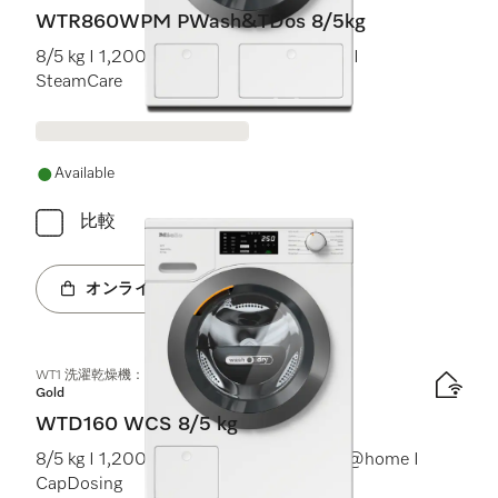
WTR860WPM PWash&TDos 8/5kg
8/5 kg I 1,200 rpm I M Touch I TwinDos I
SteamCare
Available
比較
オンラインショップへ
WT1 洗濯乾燥機：
Gold
WTD160 WCS 8/5 kg
8/5 kg I 1,200 rpm I PerfectCare I Miele@home I
CapDosing