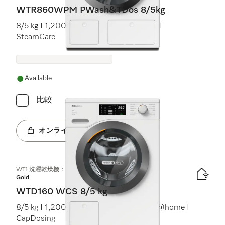
WTR860WPM PWash&TDos 8/5kg
8/5 kg I 1,200 rpm I M Touch I TwinDos I
SteamCare
Available
比較
オンラインショップへ
WT1 洗濯乾燥機：
Gold
WTD160 WCS 8/5 kg
8/5 kg I 1,200 rpm I PerfectCare I Miele@home I
CapDosing