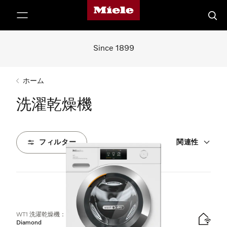
Mieleのホームページ
テンツへスキップ
検索
Since 1899
ホーム
洗濯乾燥機
フィルター
関連性
2
製品
WT1 洗濯乾燥機：
Diamond