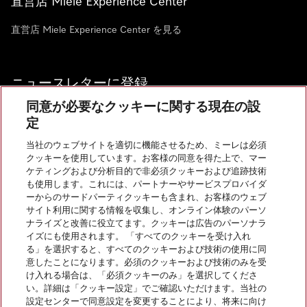
直営店 Miele Experience Center
直営店 Miele Experience Center を見る
ニュースレターに登録
同意が必要なクッキーに関する現在の設
定
当社のウェブサイトを適切に機能させるため、ミーレは必須
クッキーを使用しています。お客様の同意を得た上で、マー
お問い合わせ
ケティングおよび分析目的で非必須クッキーおよび追跡技術
も使用します。これには、パートナーやサービスプロバイダ
ーからのサードパーティクッキーも含まれ、お客様のウェブ
サイト利用に関する情報を収集し、オンライン体験のパーソ
InstagramのMiele
YoutubeのMiele
ナライズと改善に役立てます。クッキーは広告のパーソナラ
イズにも使用されます。 「すべてのクッキーを受け入れ
る」を選択すると、すべてのクッキーおよび技術の使用に同
意したことになります。必須のクッキーおよび技術のみを受
け入れる場合は、「必須クッキーのみ」を選択してくださ
い。詳細は「クッキー設定」でご確認いただけます。当社の
会社概要
設定センターで同意設定を変更することにより、将来に向け