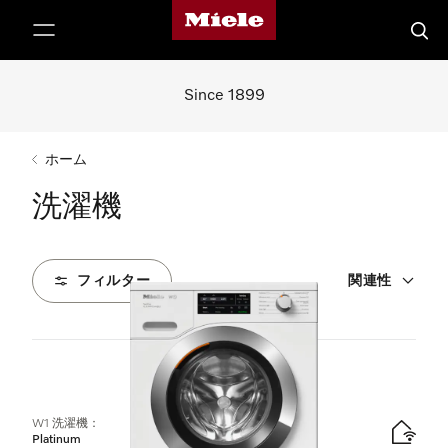
Mieleのホームページ
テンツへスキップ
検索
Since 1899
ホーム
洗濯機
フィルター
関連性
1
製品
W1 洗濯機：
Platinum