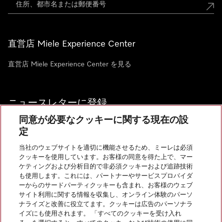
直営店 Miele Experience Center
直営店 Miele Experience Center を見る
ニュースレターに登録
同意が必要なクッキーに関する現在の設
定
当社のウェブサイトを適切に機能させるため、ミーレは必須
クッキーを使用しています。お客様の同意を得た上で、マー
お問い合わせ
ケティングおよび分析目的で非必須クッキーおよび追跡技術
も使用します。これには、パートナーやサービスプロバイダ
ーからのサードパーティクッキーも含まれ、お客様のウェブ
サイト利用に関する情報を収集し、オンライン体験のパーソ
InstagramのMiele
YoutubeのMiele
ナライズと改善に役立てます。クッキーは広告のパーソナラ
イズにも使用されます。 「すべてのクッキーを受け入れ