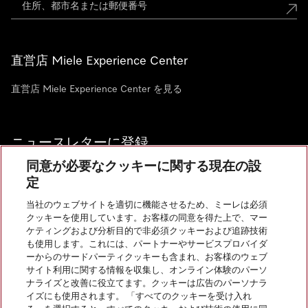
直営店 Miele Experience Center
直営店 Miele Experience Center を見る
ニュースレターに登録
同意が必要なクッキーに関する現在の設
定
当社のウェブサイトを適切に機能させるため、ミーレは必須
クッキーを使用しています。お客様の同意を得た上で、マー
お問い合わせ
ケティングおよび分析目的で非必須クッキーおよび追跡技術
も使用します。これには、パートナーやサービスプロバイダ
ーからのサードパーティクッキーも含まれ、お客様のウェブ
サイト利用に関する情報を収集し、オンライン体験のパーソ
InstagramのMiele
YoutubeのMiele
ナライズと改善に役立てます。クッキーは広告のパーソナラ
イズにも使用されます。 「すべてのクッキーを受け入れ