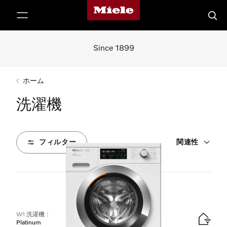
Mieleのホームページ
テンツへスキップ
検索
Since 1899
ホーム
洗濯機
フィルター
関連性
1
製品
W1 洗濯機：
Platinum