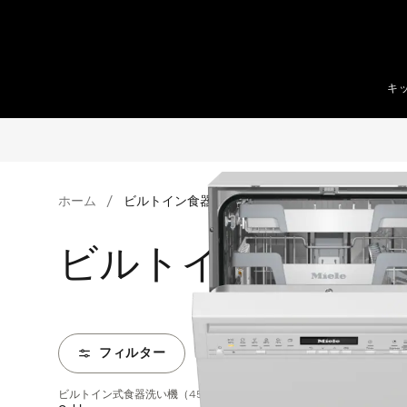
テンツへスキップ
キ
ホーム
ビルトイン食器洗い機
ビルトイン食器洗
フィルター
ビルトイン式食器洗い機（45 cm）