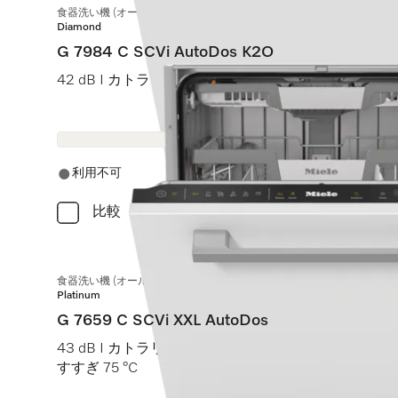
食器洗い機 (オールドア材取付専用タイプ)
Diamond
G 7984 C SCVi AutoDos K2O
42 dB I カトラリートレイ I MaxiComfort Cバスケット I 
利用不可
比較
食器洗い機 (オールドア材取付専用タイプ) XXL
Platinum
G 7659 C SCVi XXL AutoDos
43 dB I カトラリートレイ I ExtraComfort Cバスケット
すすぎ 75 °C