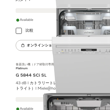
Available
比較
オンラインショップへ
食器洗い機（ドア材取付専用タイプ、45 cm）
Platinum
G 5844 SCi SL
43 dB I カトラリートレイ I MaxiComfortバスケット I B
トライト）I Miele@home
Available