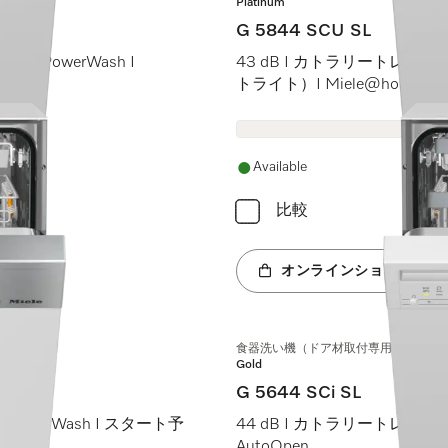
Platinum
G 5844 SCU SL
uickPowerWash I
43 dB I カトラリートレイ I Ma
トライト）I Miele@home
Available
比較
オンラインショップへ
食器洗い機（ドア材取付専用タイプ、45
Gold
G 5644 SCi SL
ckPowerWash I スタート予
44 dB I カトラリートレイ I Ext
AutoOpen