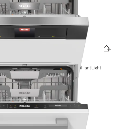
omfort Cバスケット I M Touch I BrilliantLight