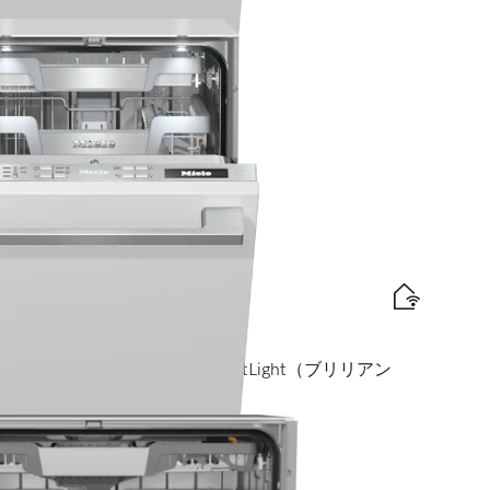
cm）
xiComfortバスケット I BrilliantLight（ブリリアン