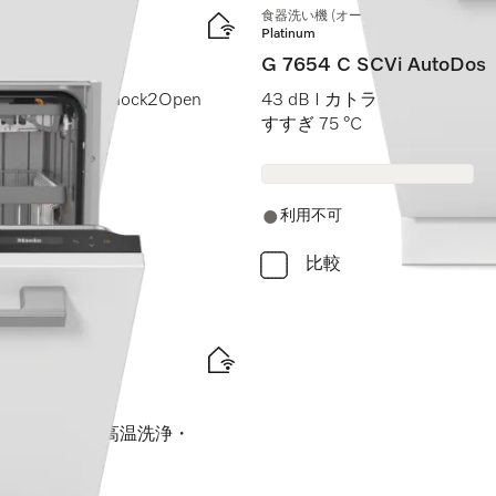
食器洗い機 (オールドア材取付専用タイ
Platinum
G 7654 C SCVi AutoDos
M Touch I Knock2Open
43 dB I カトラリートレイ I Ex
すすぎ 75 °C
利用不可
比較
 I AutoDos I 高温洗浄・