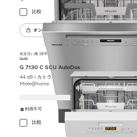
比較
オンラインショップへ
食器洗い機 (標準ドア装備タイプ)
Gold
G 7130 C SCU AutoDos
44 dB I カトラリートレイ I ExtraComfort Cバスケット I
Miele@home
利用不可
比較