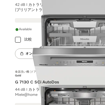
42 dB I カトラリートレイ I MaxiComfort Cバスケット I M T
(ブリリアントライト)
Available
比較
オンラインショップへ
食器洗い機 (ドア材取付専用タイプ)
Gold
G 7130 C SCi AutoDos
44 dB I カトラリートレイ I ExtraComfort Cバスケット I
Miele@home