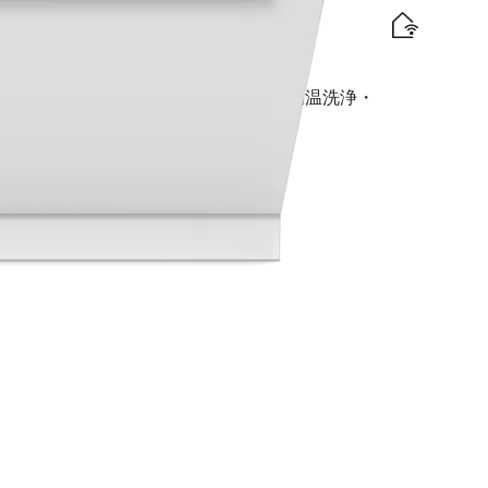
プ)
traComfort Cバスケット I AutoDos I 高温洗浄・