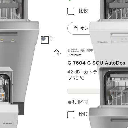
比較
オンラインショップへ
カラー:
カラー:
食器洗い機 (標準ドア装備タイプ)
Platinum
G 7604 C SCU AutoDos
 AutoDos I
42 dB I カトラリートレイ I Ex
ブ 75 °C
利用不可
比較