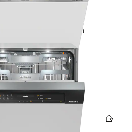
fort Cバスケット I QuickPowerWash I