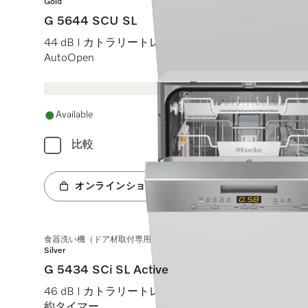
Gold
G 5644 SCU SL
44 dB I カトラリートレイ I ExtraComfortバスケット I Q
AutoOpen
Available
比較
オンラインショップへ
食器洗い機（ドア材取付専用タイプ、45 cm）
Silver
G 5434 SCi SL Active
46 dB I カトラリートレイ I Comfortバスケット I Qui
約タイマー