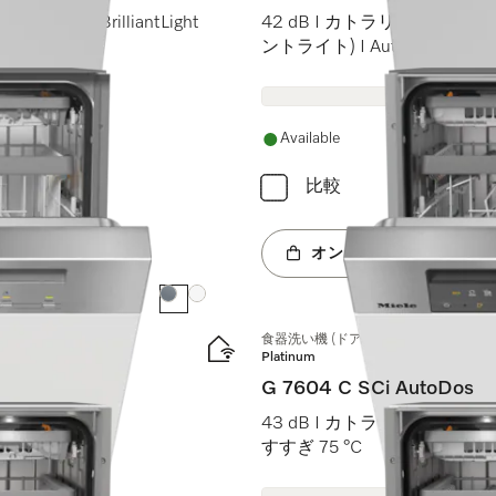
ouch I BrilliantLight
42 dB I カトラリートレイ I Max
ントライト) I AutoDos
Available
比較
オンラインショップへ
カラー:
カラー:
食器洗い機 (ドア材取付専用タイプ)
Platinum
G 7604 C SCi AutoDos
 AutoDos I
43 dB I カトラリートレイ I Ex
すすぎ 75 °C