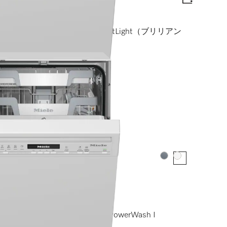
xiComfortバスケット I BrilliantLight（ブリリアン
カラー:
カラー:
 cm）
raComfortバスケット I QuickPowerWash I