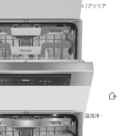
iComfort Cバスケット I BrilliantLight (ブリリア
traComfort Cバスケット I AutoDos I 高温洗浄・