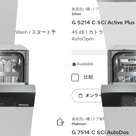
食器洗い機 (ドア材取付専用タイプ)
Silver
G 5214 C SCi Active Plus
ckPowerWash I スタート予
45 dB I カトラリートレイ I Com
AutoOpen
Available
比較
オンラインショップへ
食器洗い機 (ドア材取付専用タイプ)
Platinum
G 7514 C SCi AutoDos