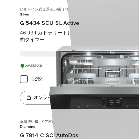
ビルトイン式食器洗い機（45 cm）
Silver
G 5434 SCU SL Active
46 dB I カトラリートレイ I Comfortバスケット I Qui
約タイマー
Available
比較
オンラインショップへ
食器洗い機 (ドア材取付専用タイプ)
Diamond
G 7914 C SCi AutoDos