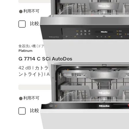
利用不可
比較
食器洗い機 (ドア材取付専用タイプ)
Platinum
G 7714 C SCi AutoDos
42 dB I カトラリートレイ I MaxiComfort Cバスケット I 
ントライト) I AutoDos
利用不可
比較