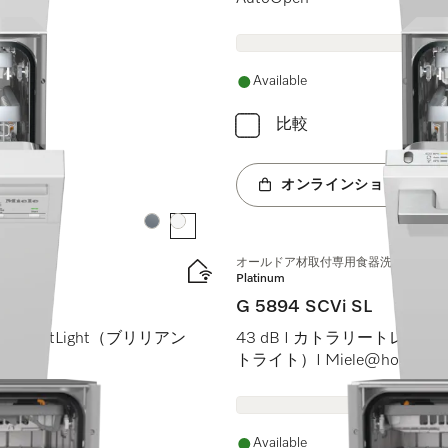
Available
比較
オンラインショップへ
カラー:
カラー:
オールドア材取付専用食器洗い機（45 
Platinum
G 5894 SCVi SL
rilliantLight（ブリリアン
43 dB I カトラリートレイ I Ma
トライト）I Miele@home
Available