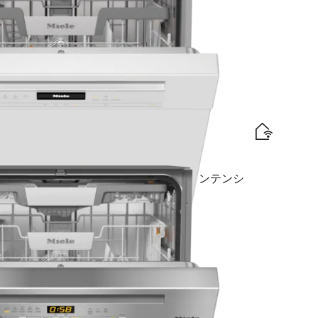
traComfort Cバスケット I AutoDos I インテンシ