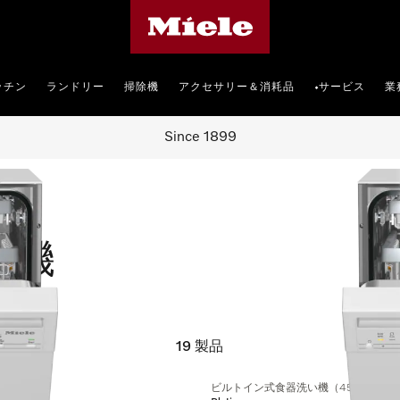
Mieleのホームページ
ッチン
ランドリー
掃除機
アクセサリー＆消耗品
サービス
業
•
Since 1899
い機
19
製品
ビルトイン式食器洗い機（45 cm）