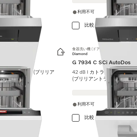
利用不可
比較
食器洗い機 (ドア材取付専用タイプ)
Diamond
G 7934 C SCi AutoDos
BrilliantLight (ブリリア
42 dB I カトラリートレイ I MaxiC
(ブリリアントライト)
利用不可
比較