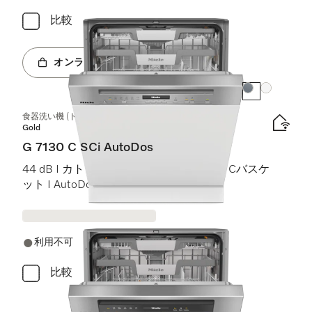
比較
オンラインショップへ
カラー:
カラー:
食器洗い機 (ドア材取付専用タイプ)
Gold
G 7130 C SCi AutoDos
44 dB I カトラリートレイ I ExtraComfort Cバスケ
ット I AutoDos I Miele@home
利用不可
比較