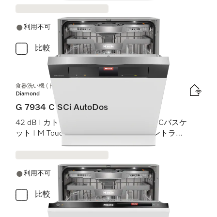
利用不可
比較
食器洗い機 (ドア材取付専用タイプ)
Diamond
G 7934 C SCi AutoDos
42 dB I カトラリートレイ I MaxiComfort Cバスケ
ット I M Touch I BrilliantLight (ブリリアントライ
ト)
利用不可
比較