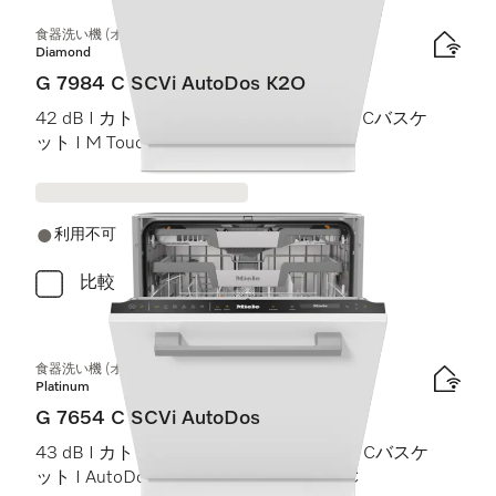
食器洗い機 (オールドア材取付専用タイプ)
Diamond
G 7984 C SCVi AutoDos K2O
42 dB I カトラリートレイ I MaxiComfort Cバスケ
ット I M Touch I Knock2Open
利用不可
比較
食器洗い機 (オールドア材取付専用タイプ)
Platinum
G 7654 C SCVi AutoDos
43 dB I カトラリートレイ I ExtraComfort Cバスケ
ット I AutoDos I 高温洗浄・すすぎ 75 °C