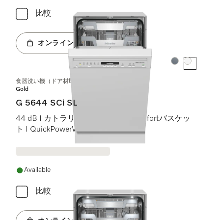
比較
オンラインショップへ
カラー:
カラー:
食器洗い機（ドア材取付専用タイプ、45 cm）
Gold
G 5644 SCi SL
44 dB I カトラリートレイ I ExtraComfortバスケッ
ト I QuickPowerWash I AutoOpen
Available
比較