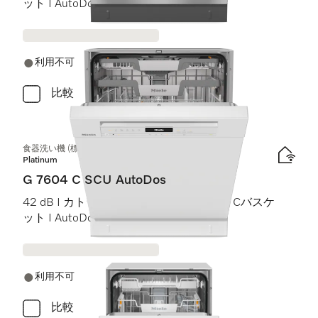
ット I AutoDos I Miele@home
利用不可
比較
食器洗い機 (標準ドア装備タイプ)
Platinum
G 7604 C SCU AutoDos
42 dB I カトラリートレイ I ExtraComfort Cバスケ
ット I AutoDos I インテンシブ 75 °C
利用不可
比較