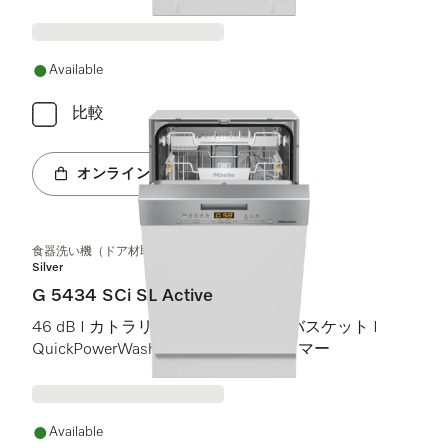
Miele@home
Available
比較
オンラインショップへ
食器洗い機（ドア材取付専用タイプ、45 cm）
Silver
G 5434 SCi SL Active
46 dB I カトラリートレイ I Comfortバスケット I
QuickPowerWash I スタート予約タイマー
Available