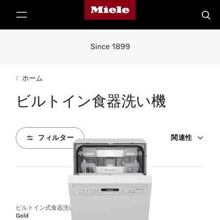
Mieleのホームページ
テンツへスキップ
検索
Since 1899
ホーム
ビルトイン食器洗い機
フィルター
関連性
19
製品
ビルトイン式食器洗い機（45 cm）
Gold