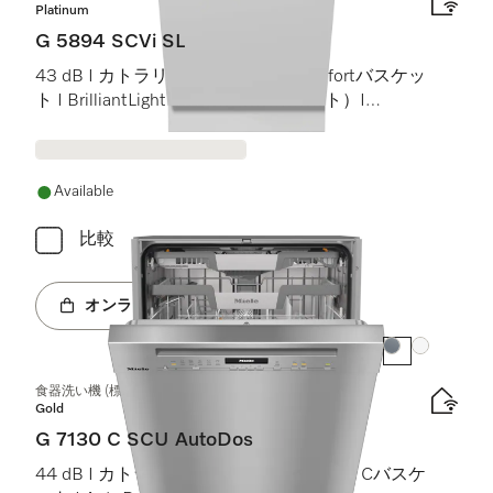
Platinum
G 5894 SCVi SL
43 dB I カトラリートレイ I MaxiComfortバスケッ
ト I BrilliantLight（ブリリアントライト）I
Miele@home
Available
比較
オンラインショップへ
カラー:
カラー:
食器洗い機 (標準ドア装備タイプ)
Gold
G 7130 C SCU AutoDos
44 dB I カトラリートレイ I ExtraComfort Cバスケ