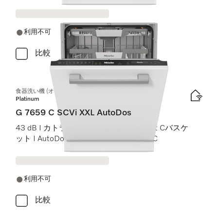
利用不可
比較
食器洗い機 (オールドア材取付専用タイプ) XXL
Platinum
G 7659 C SCVi XXL AutoDos
43 dB I カトラリートレイ I ExtraComfort Cバスケ
ット I AutoDos I 高温洗浄・すすぎ 75 °C
利用不可
比較