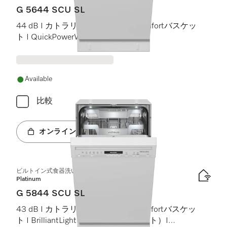
G 5644 SCU SL
44 dB I カトラリートレイ I ExtraComfortバスケッ
ト I QuickPowerWash I AutoOpen
Available
比較
オンラインショップへ
ビルトイン式食器洗い機（45 cm）
Platinum
G 5844 SCU SL
43 dB I カトラリートレイ I MaxiComfortバスケッ
ト I BrilliantLight（ブリリアントライト）I