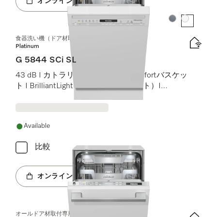
オンラインショップへ
カラー:
カラー:
食器洗い機（ドア材取付専用タイプ、45 cm）
Platinum
G 5844 SCi SL
43 dB I カトラリートレイ I MaxiComfortバスケッ
ト I BrilliantLight（ブリリアントライト）I
Miele@home
Available
比較
オンラインショップへ
オールドア材取付専用食器洗い機（45 cm）