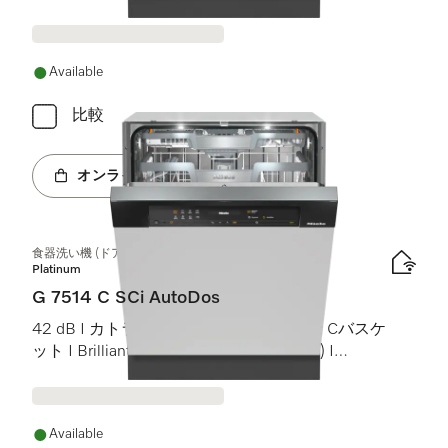
ト)
Available
比較
オンラインショップへ
食器洗い機 (ドア材取付専用タイプ)
Platinum
G 7514 C SCi AutoDos
42 dB I カトラリートレイ I MaxiComfort Cバスケ
ット I BrilliantLight (ブリリアントライト) I
AutoDos
Available