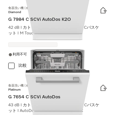
食器洗い機 (オールドア材取付専用タイプ)
Diamond
G 7984 C SCVi AutoDos K2O
42 dB I カトラリートレイ I MaxiComfort Cバスケ
ット I M Touch I Knock2Open
利用不可
比較
食器洗い機 (オールドア材取付専用タイプ)
Platinum
G 7654 C SCVi AutoDos
43 dB I カトラリートレイ I ExtraComfort Cバスケ
ット I AutoDos I 高温洗浄・すすぎ 75 °C