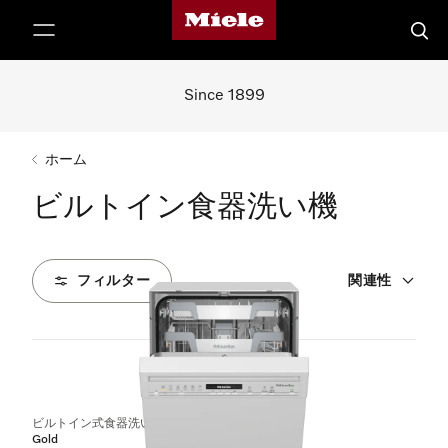
Mieleのホームページ
テンツへスキップ
検索
Since 1899
ホーム
ビルトイン食器洗い機
フィルター
関連性
19
製品
ビルトイン式食器洗い機（45 cm）
Gold