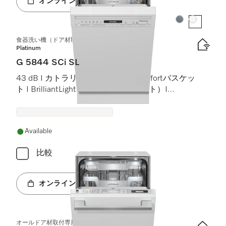
オンラインショップへ
カラー:
カラー:
食器洗い機（ドア材取付専用タイプ、45 cm）
Platinum
G 5844 SCi SL
43 dB I カトラリートレイ I MaxiComfortバスケッ
ト I BrilliantLight（ブリリアントライト）I
Miele@home
Available
比較
オンラインショップへ
オールドア材取付専用食器洗い機（45 cm）