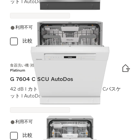
ット I AutoDos I Miele@home
利用不可
比較
食器洗い機 (標準ドア装備タイプ)
Platinum
G 7604 C SCU AutoDos
42 dB I カトラリートレイ I ExtraComfort Cバスケ
ット I AutoDos I インテンシブ 75 °C
利用不可
比較