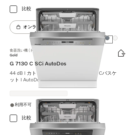
比較
オンラインショップへ
カラー:
カラー:
食器洗い機 (ドア材取付専用タイプ)
Gold
G 7130 C SCi AutoDos
44 dB I カトラリートレイ I ExtraComfort Cバスケ
ット I AutoDos I Miele@home
利用不可
比較