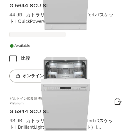
G 5644 SCU SL
44 dB I カトラリートレイ I ExtraComfortバスケッ
ト I QuickPowerWash I AutoOpen
Available
比較
オンラインショップへ
ビルトイン式食器洗い機（45 cm）
Platinum
G 5844 SCU SL
43 dB I カトラリートレイ I MaxiComfortバスケッ
ト I BrilliantLight（ブリリアントライト）I