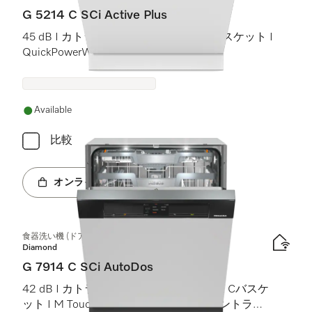
G 5214 C SCi Active Plus
45 dB I カトラリートレイ I Comfort Cバスケット I
QuickPowerWash I AutoOpen
Available
比較
オンラインショップへ
食器洗い機 (ドア材取付専用タイプ)
Diamond
G 7914 C SCi AutoDos
42 dB I カトラリートレイ I MaxiComfort Cバスケ
ット I M Touch I BrilliantLight (ブリリアントライ