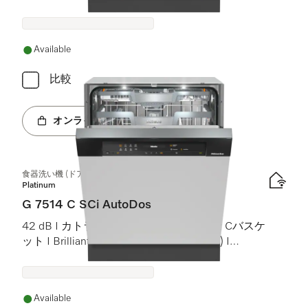
ト)
Available
比較
オンラインショップへ
食器洗い機 (ドア材取付専用タイプ)
Platinum
G 7514 C SCi AutoDos
42 dB I カトラリートレイ I MaxiComfort Cバスケ
ット I BrilliantLight (ブリリアントライト) I
AutoDos
Available