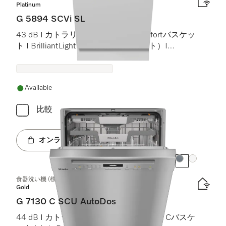
Platinum
G 5894 SCVi SL
43 dB I カトラリートレイ I MaxiComfortバスケッ
ト I BrilliantLight（ブリリアントライト）I
Miele@home
Available
比較
オンラインショップへ
カラー:
カラー:
食器洗い機 (標準ドア装備タイプ)
Gold
G 7130 C SCU AutoDos
44 dB I カトラリートレイ I ExtraComfort Cバスケ