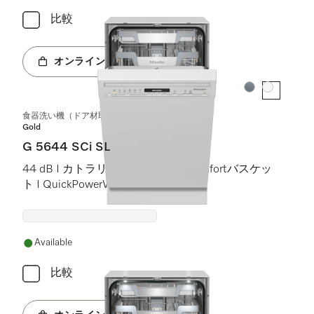
比較
オンラインショップへ
カラー:
カラー:
食器洗い機（ドア材取付専用タイプ、45 cm）
Gold
G 5644 SCi SL
44 dB I カトラリートレイ I ExtraComfortバスケッ
ト I QuickPowerWash I AutoOpen
Available
比較