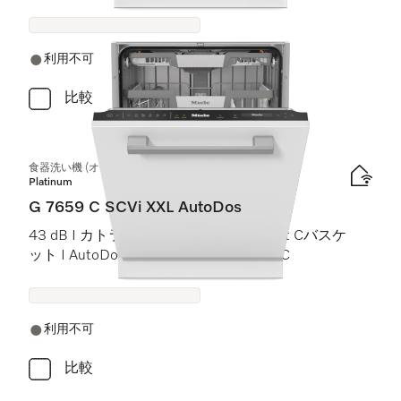
利用不可
比較
食器洗い機 (オールドア材取付専用タイプ) XXL
Platinum
G 7659 C SCVi XXL AutoDos
43 dB I カトラリートレイ I ExtraComfort Cバスケ
ット I AutoDos I 高温洗浄・すすぎ 75 °C
利用不可
比較