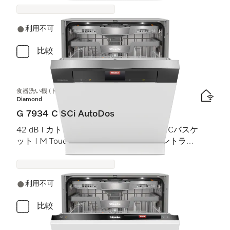
利用不可
比較
食器洗い機 (ドア材取付専用タイプ)
Diamond
G 7934 C SCi AutoDos
42 dB I カトラリートレイ I MaxiComfort Cバスケ
ット I M Touch I BrilliantLight (ブリリアントライ
ト)
利用不可
比較