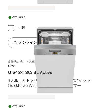
Miele@home
Available
比較
オンラインショップへ
食器洗い機（ドア材取付専用タイプ、45 cm）
Silver
G 5434 SCi SL Active
46 dB I カトラリートレイ I Comfortバスケット I
QuickPowerWash I スタート予約タイマー
Available