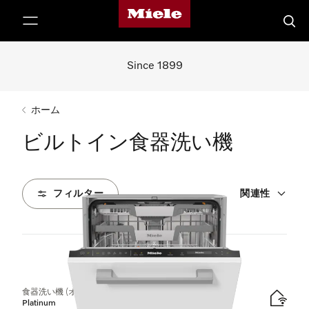
Mieleのホームページ
テンツへスキップ
検索
Since 1899
ホーム
ビルトイン食器洗い機
フィルター
関連性
19
製品
食器洗い機 (オールドア材取付専用タイプ)
Platinum