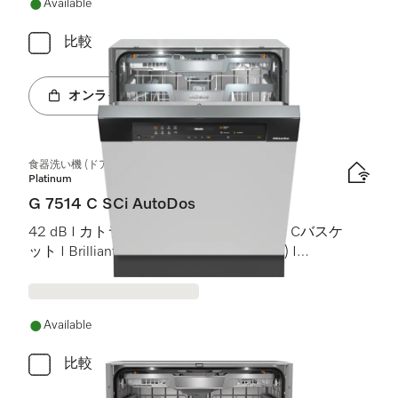
Available
比較
オンラインショップへ
食器洗い機 (ドア材取付専用タイプ)
Platinum
G 7514 C SCi AutoDos
42 dB I カトラリートレイ I MaxiComfort Cバスケ
ット I BrilliantLight (ブリリアントライト) I
AutoDos
Available
比較