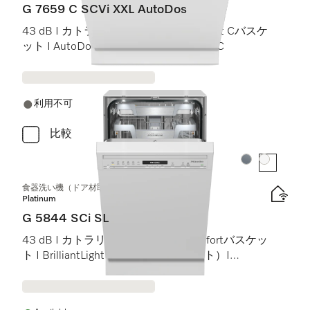
G 7659 C SCVi XXL AutoDos
43 dB I カトラリートレイ I ExtraComfort Cバスケ
ット I AutoDos I 高温洗浄・すすぎ 75 °C
利用不可
比較
カラー:
カラー:
食器洗い機（ドア材取付専用タイプ、45 cm）
Platinum
G 5844 SCi SL
43 dB I カトラリートレイ I MaxiComfortバスケッ
ト I BrilliantLight（ブリリアントライト）I
Miele@home