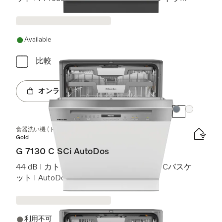
ト)
Available
比較
オンラインショップへ
カラー:
カラー:
食器洗い機 (ドア材取付専用タイプ)
Gold
G 7130 C SCi AutoDos
44 dB I カトラリートレイ I ExtraComfort Cバスケ
ット I AutoDos I Miele@home
利用不可