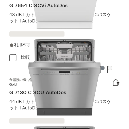
G 7654 C SCVi AutoDos
43 dB I カトラリートレイ I ExtraComfort Cバスケ
ット I AutoDos I 高温洗浄・すすぎ 75 °C
利用不可
比較
カラー:
カラー:
食器洗い機 (標準ドア装備タイプ)
Gold
G 7130 C SCU AutoDos
44 dB I カトラリートレイ I ExtraComfort Cバスケ
ット I AutoDos I Miele@home