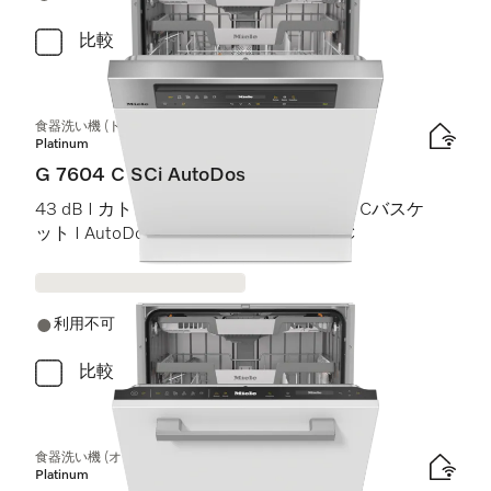
比較
食器洗い機 (ドア材取付専用タイプ)
Platinum
G 7604 C SCi AutoDos
43 dB I カトラリートレイ I ExtraComfort Cバスケ
ット I AutoDos I 高温洗浄・すすぎ 75 °C
利用不可
比較
食器洗い機 (オールドア材取付専用タイプ) XXL
Platinum