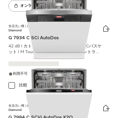
オンラインショップへ
食器洗い機 (ドア材取付専用タイプ)
Diamond
G 7934 C SCi AutoDos
42 dB I カトラリートレイ I MaxiComfort Cバスケ
ット I M Touch I BrilliantLight (ブリリアントライ
ト)
利用不可
比較
食器洗い機 (オールドア材取付専用タイプ)
Diamond
G 7984 C SCVi AutoDos K2O