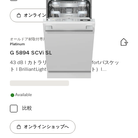
オンラインショップへ
オールドア材取付専用食器洗い機（45 cm）
Platinum
G 5894 SCVi SL
43 dB I カトラリートレイ I MaxiComfortバスケッ
ト I BrilliantLight（ブリリアントライト）I
Miele@home
Available
比較
オンラインショップへ