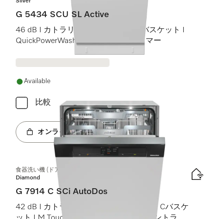
Silver
G 5434 SCU SL Active
46 dB I カトラリートレイ I Comfortバスケット I
QuickPowerWash I スタート予約タイマー
Available
比較
オンラインショップへ
食器洗い機 (ドア材取付専用タイプ)
Diamond
G 7914 C SCi AutoDos
42 dB I カトラリートレイ I MaxiComfort Cバスケ
ット I M Touch I BrilliantLight (ブリリアントライ