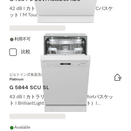
42 dB I カトラリートレイ I MaxiComfort Cバスケ
ット I M Touch I Knock2Open
利用不可
比較
ビルトイン式食器洗い機（45 cm）
Platinum
G 5844 SCU SL
43 dB I カトラリートレイ I MaxiComfortバスケッ
ト I BrilliantLight（ブリリアントライト）I
Miele@home
Available