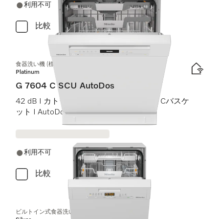
利用不可
比較
食器洗い機 (標準ドア装備タイプ)
Platinum
G 7604 C SCU AutoDos
42 dB I カトラリートレイ I ExtraComfort Cバスケ
ット I AutoDos I インテンシブ 75 °C
利用不可
比較
ビルトイン式食器洗い機（45 cm）