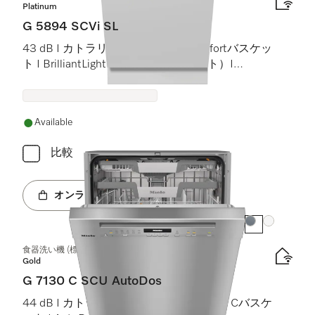
Platinum
G 5894 SCVi SL
43 dB I カトラリートレイ I MaxiComfortバスケッ
ト I BrilliantLight（ブリリアントライト）I
Miele@home
Available
比較
オンラインショップへ
カラー:
カラー:
食器洗い機 (標準ドア装備タイプ)
Gold
G 7130 C SCU AutoDos
44 dB I カトラリートレイ I ExtraComfort Cバスケ