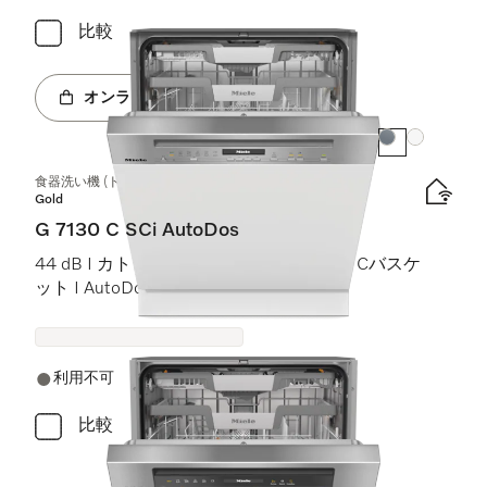
比較
オンラインショップへ
カラー:
カラー:
食器洗い機 (ドア材取付専用タイプ)
Gold
G 7130 C SCi AutoDos
44 dB I カトラリートレイ I ExtraComfort Cバスケ
ット I AutoDos I Miele@home
利用不可
比較