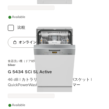
Miele@home
Available
比較
オンラインショップへ
食器洗い機（ドア材取付専用タイプ、45 cm）
Silver
G 5434 SCi SL Active
46 dB I カトラリートレイ I Comfortバスケット I
QuickPowerWash I スタート予約タイマー
Available