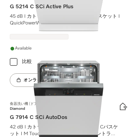
G 5214 C SCi Active Plus
45 dB I カトラリートレイ I Comfort Cバスケット I
QuickPowerWash I AutoOpen
Available
比較
オンラインショップへ
食器洗い機 (ドア材取付専用タイプ)
Diamond
G 7914 C SCi AutoDos
42 dB I カトラリートレイ I MaxiComfort Cバスケ
ット I M Touch I BrilliantLight (ブリリアントライ