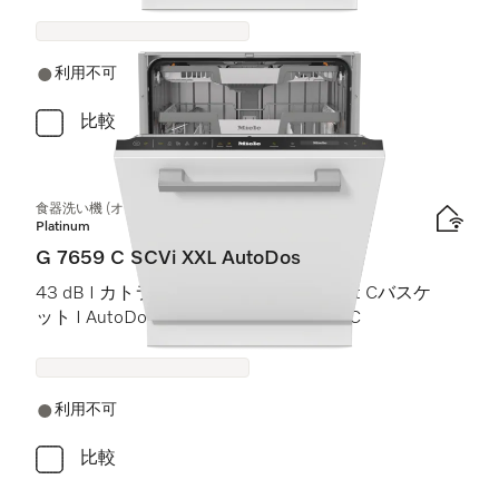
利用不可
比較
食器洗い機 (オールドア材取付専用タイプ) XXL
Platinum
G 7659 C SCVi XXL AutoDos
43 dB I カトラリートレイ I ExtraComfort Cバスケ
ット I AutoDos I 高温洗浄・すすぎ 75 °C
利用不可
比較