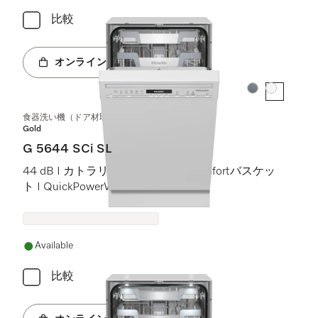
比較
オンラインショップへ
カラー:
カラー:
食器洗い機（ドア材取付専用タイプ、45 cm）
Gold
G 5644 SCi SL
44 dB I カトラリートレイ I ExtraComfortバスケッ
ト I QuickPowerWash I AutoOpen
Available
比較