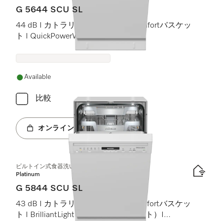
G 5644 SCU SL
44 dB I カトラリートレイ I ExtraComfortバスケッ
ト I QuickPowerWash I AutoOpen
Available
比較
オンラインショップへ
ビルトイン式食器洗い機（45 cm）
Platinum
G 5844 SCU SL
43 dB I カトラリートレイ I MaxiComfortバスケッ
ト I BrilliantLight（ブリリアントライト）I