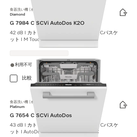
食器洗い機 (オールドア材取付専用タイプ)
Diamond
G 7984 C SCVi AutoDos K2O
42 dB I カトラリートレイ I MaxiComfort Cバスケ
ット I M Touch I Knock2Open
利用不可
比較
食器洗い機 (オールドア材取付専用タイプ)
Platinum
G 7654 C SCVi AutoDos
43 dB I カトラリートレイ I ExtraComfort Cバスケ
ット I AutoDos I 高温洗浄・すすぎ 75 °C