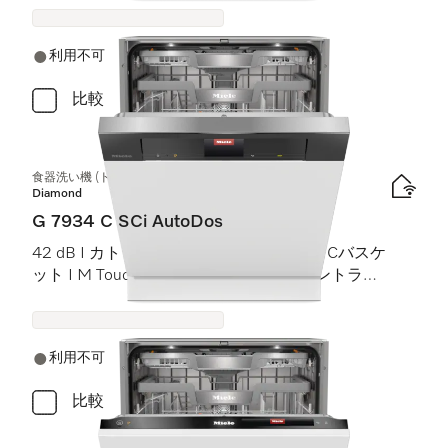
利用不可
比較
食器洗い機 (ドア材取付専用タイプ)
Diamond
G 7934 C SCi AutoDos
42 dB I カトラリートレイ I MaxiComfort Cバスケ
ット I M Touch I BrilliantLight (ブリリアントライ
ト)
利用不可
比較