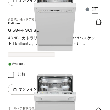
オンラインショップへ
カラー:
カラー:
食器洗い機（ドア材取付専用タイプ、45 cm）
Platinum
G 5844 SCi SL
43 dB I カトラリートレイ I MaxiComfortバスケッ
ト I BrilliantLight（ブリリアントライト）I
Miele@home
Available
比較
オンラインショップへ
オールドア材取付専用食器洗い機（45 cm）