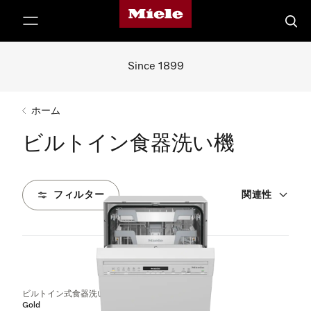
Mieleのホームページ
テンツへスキップ
検索
Since 1899
ホーム
ビルトイン食器洗い機
フィルター
関連性
19
製品
ビルトイン式食器洗い機（45 cm）
Gold