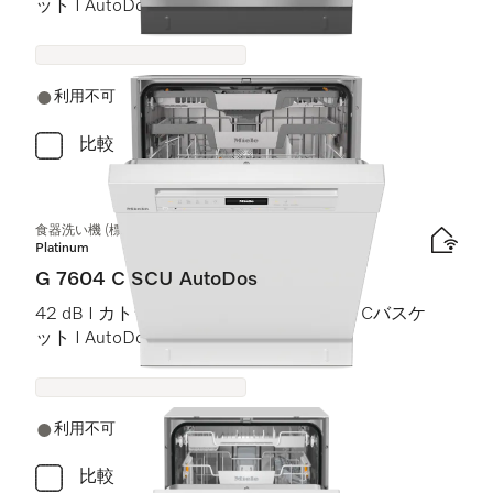
ット I AutoDos I Miele@home
利用不可
比較
食器洗い機 (標準ドア装備タイプ)
Platinum
G 7604 C SCU AutoDos
42 dB I カトラリートレイ I ExtraComfort Cバスケ
ット I AutoDos I インテンシブ 75 °C
利用不可
比較