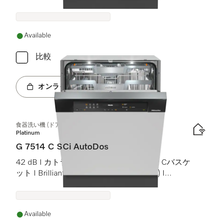
ト)
Available
比較
オンラインショップへ
食器洗い機 (ドア材取付専用タイプ)
Platinum
G 7514 C SCi AutoDos
42 dB I カトラリートレイ I MaxiComfort Cバスケ
ット I BrilliantLight (ブリリアントライト) I
AutoDos
Available