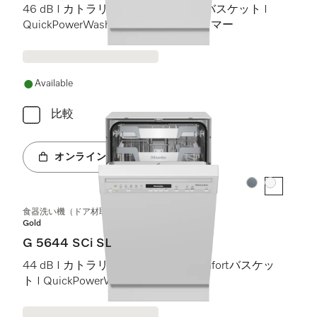
46 dB I カトラリートレイ I Comfortバスケット I
QuickPowerWash I スタート予約タイマー
Available
比較
オンラインショップへ
カラー:
カラー:
食器洗い機（ドア材取付専用タイプ、45 cm）
Gold
G 5644 SCi SL
44 dB I カトラリートレイ I ExtraComfortバスケッ
ト I QuickPowerWash I AutoOpen