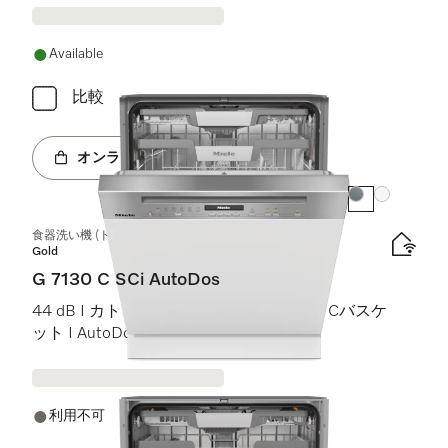
Available
比較
オンラインショップへ
カラー:
カラー:
食器洗い機 (ドア材取付専用タイプ)
Gold
G 7130 C SCi AutoDos
44 dB I カトラリートレイ I ExtraComfort Cバスケ
ット I AutoDos I Miele@home
利用不可