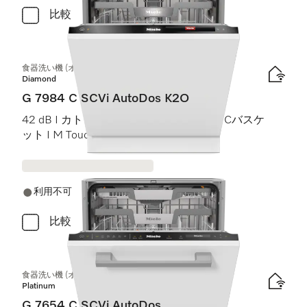
比較
食器洗い機 (オールドア材取付専用タイプ)
Diamond
G 7984 C SCVi AutoDos K2O
42 dB I カトラリートレイ I MaxiComfort Cバスケ
ット I M Touch I Knock2Open
利用不可
比較
食器洗い機 (オールドア材取付専用タイプ)
Platinum
G 7654 C SCVi AutoDos