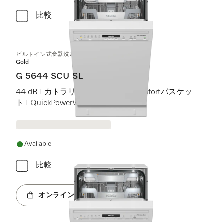
比較
ビルトイン式食器洗い機（45 cm）
Gold
G 5644 SCU SL
44 dB I カトラリートレイ I ExtraComfortバスケッ
ト I QuickPowerWash I AutoOpen
Available
比較
オンラインショップへ