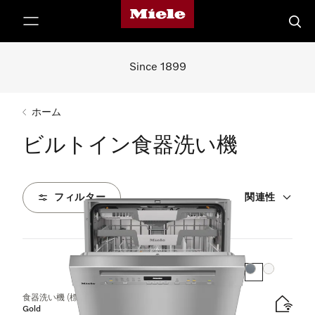
Mieleのホームページ
テンツへスキップ
検索
Since 1899
ホーム
ビルトイン食器洗い機
フィルター
関連性
19
製品
カラー:
カラー:
食器洗い機 (標準ドア装備タイプ)
Gold