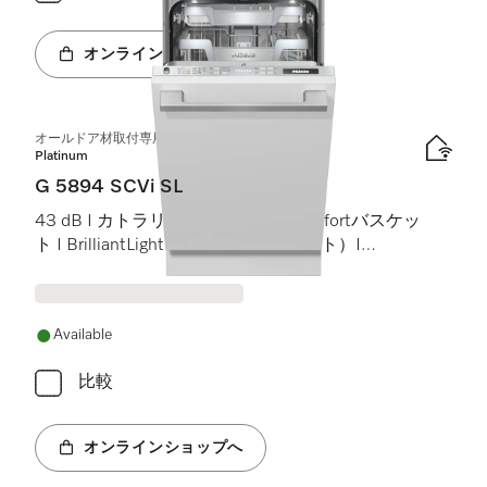
オンラインショップへ
オールドア材取付専用食器洗い機（45 cm）
Platinum
G 5894 SCVi SL
43 dB I カトラリートレイ I MaxiComfortバスケッ
ト I BrilliantLight（ブリリアントライト）I
Miele@home
Available
比較
オンラインショップへ