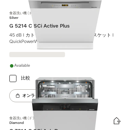
食器洗い機 (ドア材取付専用タイプ)
Silver
G 5214 C SCi Active Plus
45 dB I カトラリートレイ I Comfort Cバスケット I
QuickPowerWash I AutoOpen
Available
比較
オンラインショップへ
食器洗い機 (ドア材取付専用タイプ)
Diamond