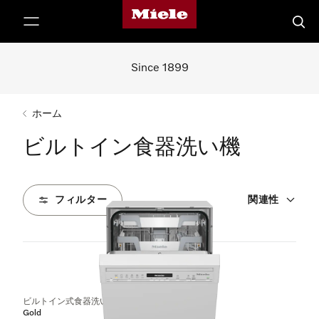
Mieleのホームページ
テンツへスキップ
検索
Since 1899
ホーム
ビルトイン食器洗い機
フィルター
関連性
19
製品
ビルトイン式食器洗い機（45 cm）
Gold