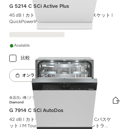
G 5214 C SCi Active Plus
45 dB I カトラリートレイ I Comfort Cバスケット I
QuickPowerWash I AutoOpen
Available
比較
オンラインショップへ
食器洗い機 (ドア材取付専用タイプ)
Diamond
G 7914 C SCi AutoDos
42 dB I カトラリートレイ I MaxiComfort Cバスケ
ット I M Touch I BrilliantLight (ブリリアントライ