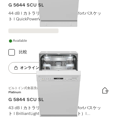
G 5644 SCU SL
44 dB I カトラリートレイ I ExtraComfortバスケッ
ト I QuickPowerWash I AutoOpen
Available
比較
オンラインショップへ
ビルトイン式食器洗い機（45 cm）
Platinum
G 5844 SCU SL
43 dB I カトラリートレイ I MaxiComfortバスケッ
ト I BrilliantLight（ブリリアントライト）I