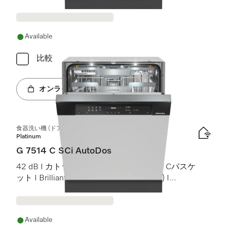
ト)
Available
比較
オンラインショップへ
食器洗い機 (ドア材取付専用タイプ)
Platinum
G 7514 C SCi AutoDos
42 dB I カトラリートレイ I MaxiComfort Cバスケ
ット I BrilliantLight (ブリリアントライト) I
AutoDos
Available