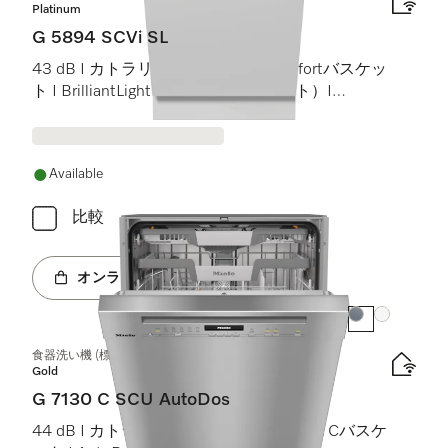
Platinum
G 5894 SCVi SL
43 dB I カトラリートレイ I MaxiComfortバスケッ
ト I BrilliantLight（ブリリアントライト）I
Miele@home
Available
比較
オンラインショップへ
カラー:
カラー:
食器洗い機 (標準ドア装備タイプ)
Gold
G 7130 C SCU AutoDos
44 dB I カトラリートレイ I ExtraComfort Cバスケ