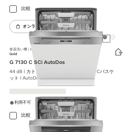
比較
オンラインショップへ
カラー:
カラー:
食器洗い機 (ドア材取付専用タイプ)
Gold
G 7130 C SCi AutoDos
44 dB I カトラリートレイ I ExtraComfort Cバスケ
ット I AutoDos I Miele@home
利用不可
比較