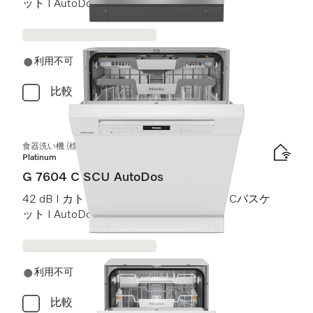
ット I AutoDos I Miele@home
利用不可
比較
食器洗い機 (標準ドア装備タイプ)
Platinum
G 7604 C SCU AutoDos
42 dB I カトラリートレイ I ExtraComfort Cバスケ
ット I AutoDos I インテンシブ 75 °C
利用不可
比較