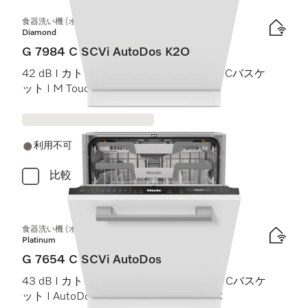
食器洗い機 (オールドア材取付専用タイプ)
Diamond
G 7984 C SCVi AutoDos K2O
42 dB I カトラリートレイ I MaxiComfort Cバスケ
ット I M Touch I Knock2Open
利用不可
比較
食器洗い機 (オールドア材取付専用タイプ)
Platinum
G 7654 C SCVi AutoDos
43 dB I カトラリートレイ I ExtraComfort Cバスケ
ット I AutoDos I 高温洗浄・すすぎ 75 °C