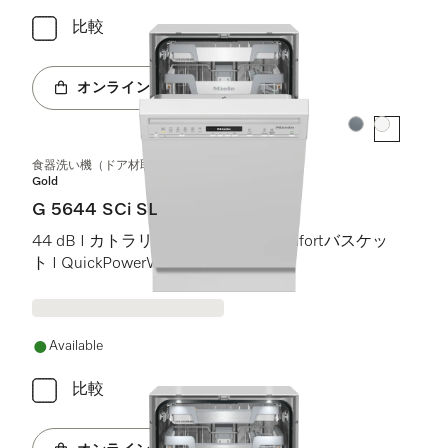
比較
オンラインショップへ
カラー:
カラー:
食器洗い機（ドア材取付専用タイプ、45 cm）
Gold
G 5644 SCi SL
44 dB I カトラリートレイ I ExtraComfortバスケッ
ト I QuickPowerWash I AutoOpen
Available
比較