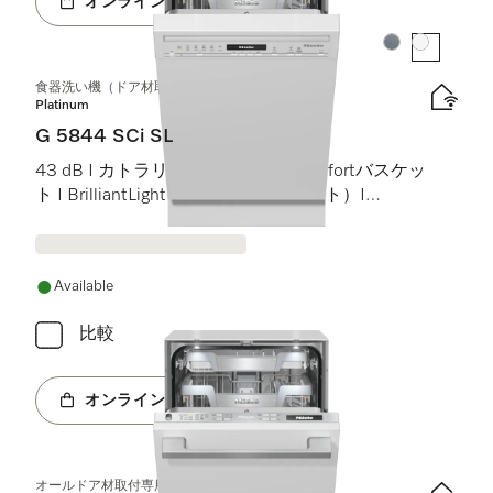
オンラインショップへ
カラー:
カラー:
食器洗い機（ドア材取付専用タイプ、45 cm）
Platinum
G 5844 SCi SL
43 dB I カトラリートレイ I MaxiComfortバスケッ
ト I BrilliantLight（ブリリアントライト）I
Miele@home
Available
比較
オンラインショップへ
オールドア材取付専用食器洗い機（45 cm）