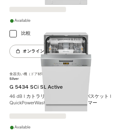
Miele@home
Available
比較
オンラインショップへ
食器洗い機（ドア材取付専用タイプ、45 cm）
Silver
G 5434 SCi SL Active
46 dB I カトラリートレイ I Comfortバスケット I
QuickPowerWash I スタート予約タイマー
Available