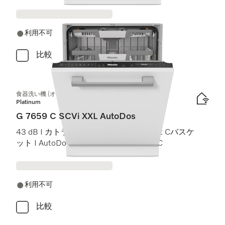
利用不可
比較
食器洗い機 (オールドア材取付専用タイプ) XXL
Platinum
G 7659 C SCVi XXL AutoDos
43 dB I カトラリートレイ I ExtraComfort Cバスケ
ット I AutoDos I 高温洗浄・すすぎ 75 °C
利用不可
比較