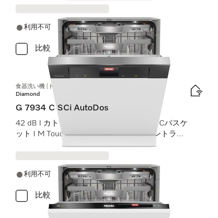
利用不可
比較
食器洗い機 (ドア材取付専用タイプ)
Diamond
G 7934 C SCi AutoDos
42 dB I カトラリートレイ I MaxiComfort Cバスケ
ット I M Touch I BrilliantLight (ブリリアントライ
ト)
利用不可
比較