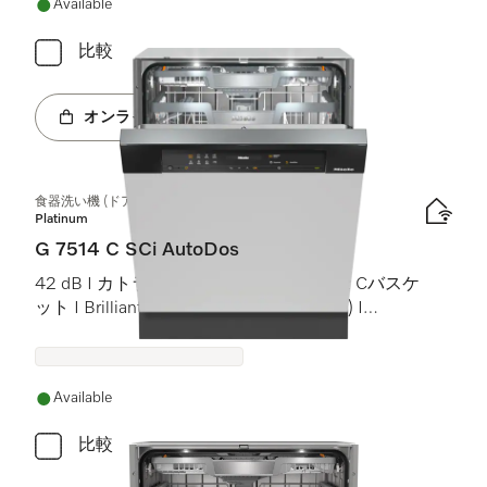
Available
比較
オンラインショップへ
食器洗い機 (ドア材取付専用タイプ)
Platinum
G 7514 C SCi AutoDos
42 dB I カトラリートレイ I MaxiComfort Cバスケ
ット I BrilliantLight (ブリリアントライト) I
AutoDos
Available
比較