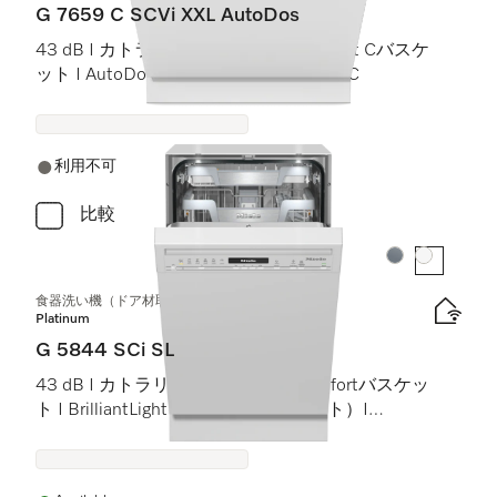
G 7659 C SCVi XXL AutoDos
43 dB I カトラリートレイ I ExtraComfort Cバスケ
ット I AutoDos I 高温洗浄・すすぎ 75 °C
利用不可
比較
カラー:
カラー:
食器洗い機（ドア材取付専用タイプ、45 cm）
Platinum
G 5844 SCi SL
43 dB I カトラリートレイ I MaxiComfortバスケッ
ト I BrilliantLight（ブリリアントライト）I
Miele@home