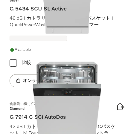
Silver
G 5434 SCU SL Active
46 dB I カトラリートレイ I Comfortバスケット I
QuickPowerWash I スタート予約タイマー
Available
比較
オンラインショップへ
食器洗い機 (ドア材取付専用タイプ)
Diamond
G 7914 C SCi AutoDos
42 dB I カトラリートレイ I MaxiComfort Cバスケ
ット I M Touch I BrilliantLight (ブリリアントライ