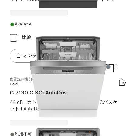
ト)
Available
比較
オンラインショップへ
カラー:
カラー:
食器洗い機 (ドア材取付専用タイプ)
Gold
G 7130 C SCi AutoDos
44 dB I カトラリートレイ I ExtraComfort Cバスケ
ット I AutoDos I Miele@home
利用不可