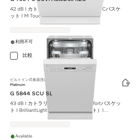
42 dB I カトラリートレイ I MaxiComfort Cバスケ
ット I M Touch I Knock2Open
利用不可
比較
ビルトイン式食器洗い機（45 cm）
Platinum
G 5844 SCU SL
43 dB I カトラリートレイ I MaxiComfortバスケッ
ト I BrilliantLight（ブリリアントライト）I
Miele@home
Available