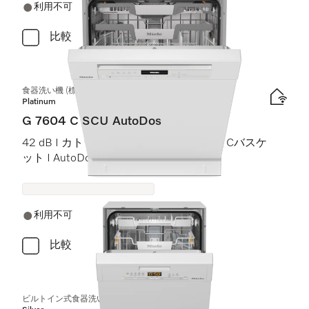
利用不可
比較
食器洗い機 (標準ドア装備タイプ)
Platinum
G 7604 C SCU AutoDos
42 dB I カトラリートレイ I ExtraComfort Cバスケ
ット I AutoDos I インテンシブ 75 °C
利用不可
比較
ビルトイン式食器洗い機（45 cm）