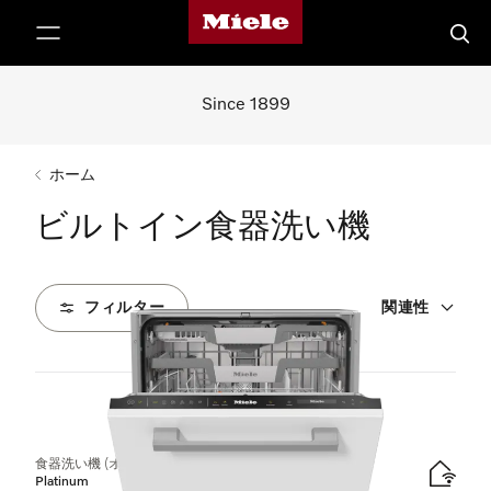
Mieleのホームページ
テンツへスキップ
検索
Since 1899
ホーム
ビルトイン食器洗い機
フィルター
関連性
19
製品
食器洗い機 (オールドア材取付専用タイプ)
Platinum