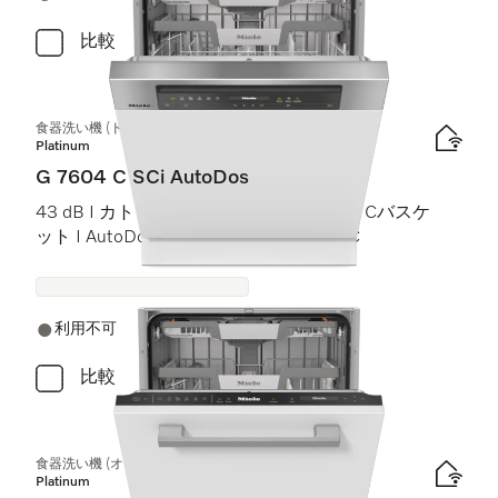
比較
食器洗い機 (ドア材取付専用タイプ)
Platinum
G 7604 C SCi AutoDos
43 dB I カトラリートレイ I ExtraComfort Cバスケ
ット I AutoDos I 高温洗浄・すすぎ 75 °C
利用不可
比較
食器洗い機 (オールドア材取付専用タイプ) XXL
Platinum