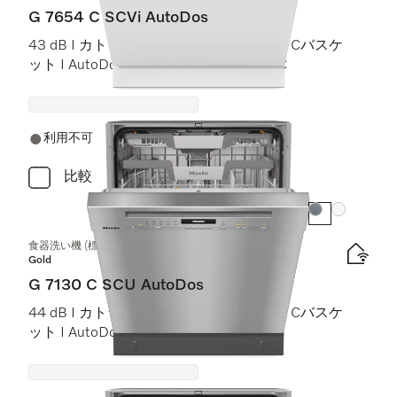
G 7654 C SCVi AutoDos
43 dB I カトラリートレイ I ExtraComfort Cバスケ
ット I AutoDos I 高温洗浄・すすぎ 75 °C
利用不可
比較
カラー:
カラー:
食器洗い機 (標準ドア装備タイプ)
Gold
G 7130 C SCU AutoDos
44 dB I カトラリートレイ I ExtraComfort Cバスケ
ット I AutoDos I Miele@home