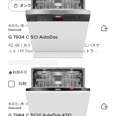
オンラインショップへ
食器洗い機 (ドア材取付専用タイプ)
Diamond
G 7934 C SCi AutoDos
42 dB I カトラリートレイ I MaxiComfort Cバスケ
ット I M Touch I BrilliantLight (ブリリアントライ
ト)
利用不可
比較
食器洗い機 (オールドア材取付専用タイプ)
Diamond
G 7984 C SCVi AutoDos K2O