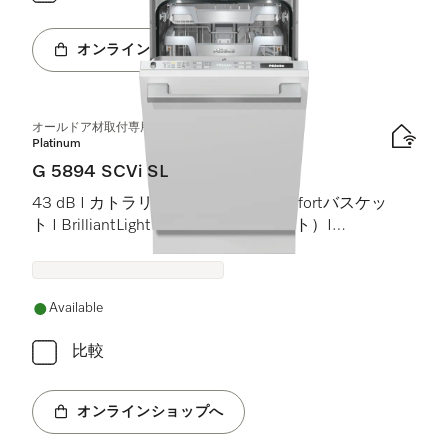
オンラインショップへ
オールドア材取付専用食器洗い機（45 cm）
Platinum
G 5894 SCVi SL
43 dB I カトラリートレイ I MaxiComfortバスケッ
ト I BrilliantLight（ブリリアントライト）I
Miele@home
Available
比較
オンラインショップへ