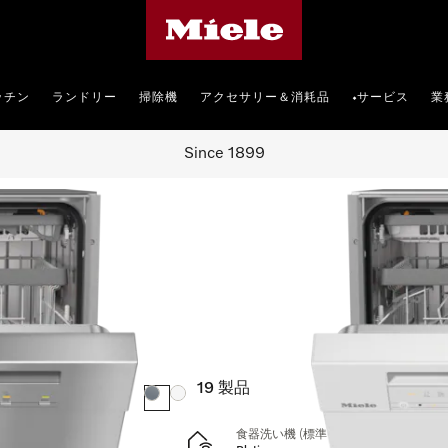
Mieleのホームページ
ッチン
ランドリー
掃除機
アクセサリー＆消耗品
サービス
業
•
Since 1899
い機
19
製品
カラー:
カラー:
食器洗い機 (標準ドア装備タイプ)