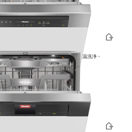
traComfort Cバスケット I AutoDos I 高温洗浄・