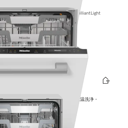
omfort Cバスケット I M Touch I BrilliantLight
プ)
traComfort Cバスケット I AutoDos I 高温洗浄・