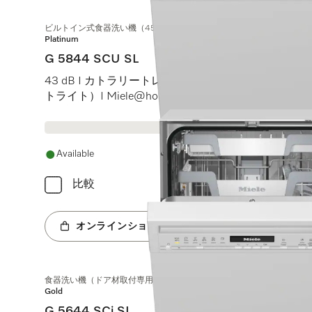
ビルトイン式食器洗い機（45 cm）
Platinum
G 5844 SCU SL
43 dB I カトラリートレイ I MaxiComfortバスケット I B
トライト）I Miele@home
Available
比較
オンラインショップへ
食器洗い機（ドア材取付専用タイプ、45 cm）
Gold
G 5644 SCi SL