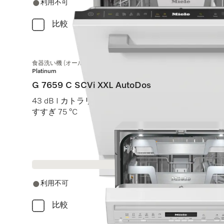
利用不可
比較
食器洗い機 (オールドア材取付専用タイプ) XXL
Platinum
G 7659 C SCVi XXL AutoDos
43 dB I カトラリートレイ I ExtraComfort Cバスケット
すすぎ 75 °C
利用不可
比較