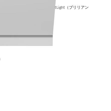
xiComfortバスケット I BrilliantLight（ブリリアン