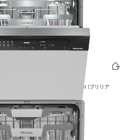
iComfort Cバスケット I BrilliantLight (ブリリア