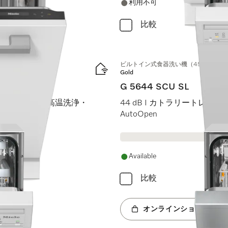
利用不可
比較
ビルトイン式食器洗い機（45 cm）
Gold
G 5644 SCU SL
 I AutoDos I 高温洗浄・
44 dB I カトラリートレイ I Ext
AutoOpen
Available
比較
オンラインショップへ