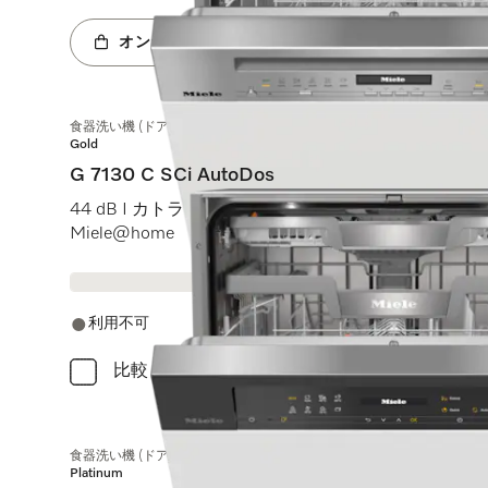
オンラインショップへ
食器洗い機 (ドア材取付専用タイプ)
Gold
G 7130 C SCi AutoDos
44 dB I カトラリートレイ I ExtraComfort Cバスケット I
Miele@home
利用不可
比較
食器洗い機 (ドア材取付専用タイプ)
Platinum