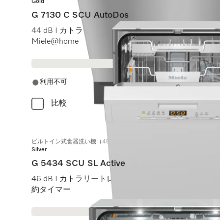
Gold
G 7130 C SCU AutoDos
44 dB I カトラリートレイ I ExtraComfort Cバスケット I
Miele@home
利用不可
比較
ビルトイン式食器洗い機（45 cm）
Silver
G 5434 SCU SL Active
46 dB I カトラリートレイ I Comfortバスケット I Qui
約タイマー