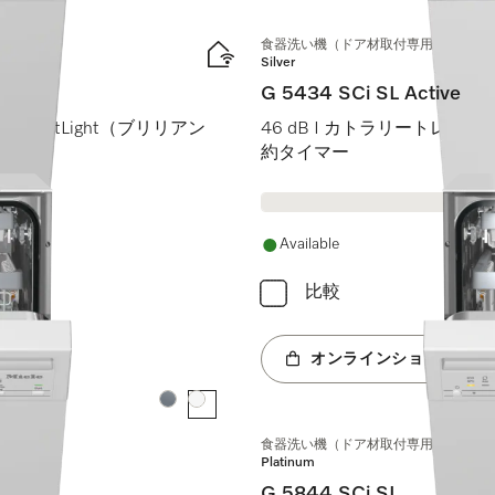
食器洗い機（ドア材取付専用タイプ、45
Silver
G 5434 SCi SL Active
rilliantLight（ブリリアン
46 dB I カトラリートレイ I C
約タイマー
Available
比較
オンラインショップへ
カラー:
カラー:
食器洗い機（ドア材取付専用タイプ、45
Platinum
G 5844 SCi SL