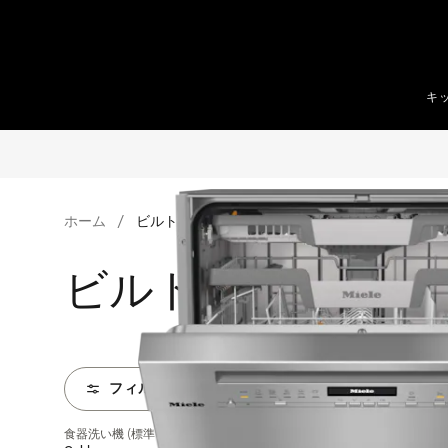
テンツへスキップ
キ
ホーム
ビルトイン食器洗い機
ビルトイン食器洗
フィルター
食器洗い機 (標準ドア装備タイプ)