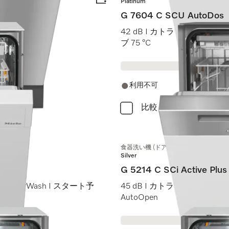
Platinum
G 7604 C SCU AutoDos
 AutoDos I
42 dB I カトラリートレイ I Ex
ブ 75 °C
利用不可
比較
食器洗い機 (ドア材取付専用タイプ)
Silver
G 5214 C SCi Active Plus
ckPowerWash I スタート予
45 dB I カトラリートレイ I Com
AutoOpen