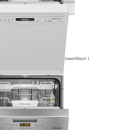
raComfortバスケット I QuickPowerWash I