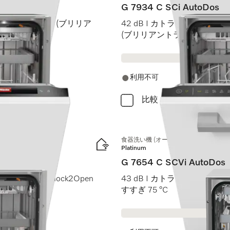
G 7934 C SCi AutoDos
BrilliantLight (ブリリア
42 dB I カトラリートレイ I MaxiC
(ブリリアントライト)
利用不可
比較
食器洗い機 (オールドア材取付専用タイ
Platinum
G 7654 C SCVi AutoDos
M Touch I Knock2Open
43 dB I カトラリートレイ I Ex
すすぎ 75 °C