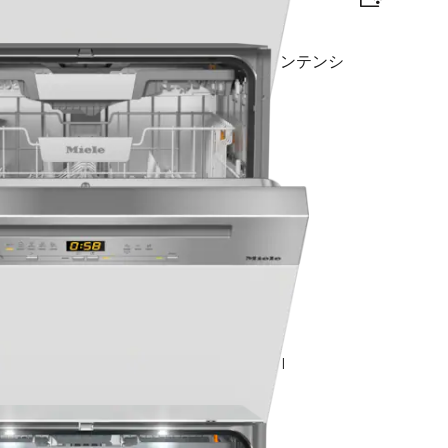
traComfort Cバスケット I AutoDos I インテンシ
fort Cバスケット I QuickPowerWash I