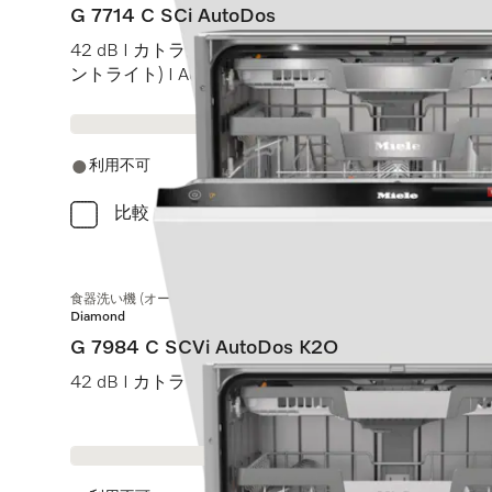
G 7714 C SCi AutoDos
42 dB I カトラリートレイ I MaxiComfort Cバスケット I 
ントライト) I AutoDos
利用不可
比較
食器洗い機 (オールドア材取付専用タイプ)
Diamond
G 7984 C SCVi AutoDos K2O
42 dB I カトラリートレイ I MaxiComfort Cバスケット I 