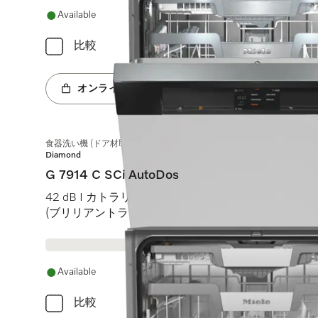
Available
比較
オンラインショップへ
食器洗い機 (ドア材取付専用タイプ)
Diamond
G 7914 C SCi AutoDos
42 dB I カトラリートレイ I MaxiComfort Cバスケット I M T
(ブリリアントライト)
Available
比較