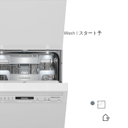
 cm）
omfortバスケット I QuickPowerWash I スタート予
カラー:
カラー:
 cm）