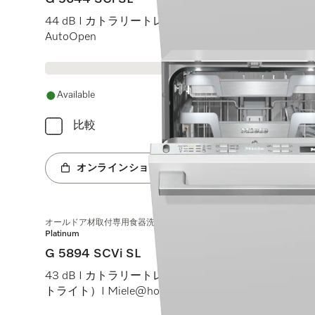
44 dB I カトラリートレイ I ExtraComfortバスケット I Q
AutoOpen
Available
比較
オンラインショップへ
オールドア材取付専用食器洗い機（45 cm）
Platinum
G 5894 SCVi SL
43 dB I カトラリートレイ I MaxiComfortバスケット I B
トライト）I Miele@home