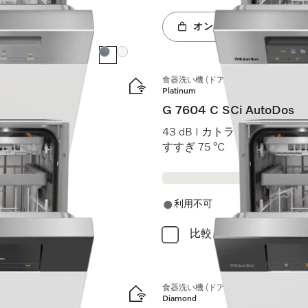
オンラインショップへ
カラー:
カラー:
食器洗い機 (ドア材取付専用タイプ)
Platinum
G 7604 C SCi AutoDos
 AutoDos I
43 dB I カトラリートレイ I Ex
すすぎ 75 °C
利用不可
比較
食器洗い機 (ドア材取付専用タイプ)
Diamond