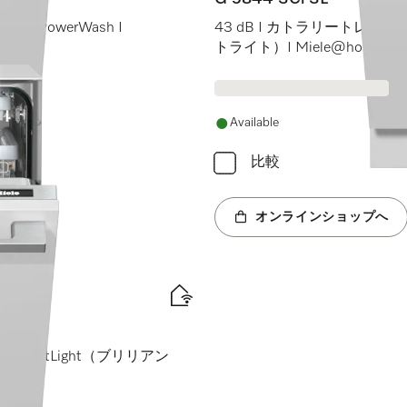
uickPowerWash I
43 dB I カトラリートレイ I Ma
トライト）I Miele@home
Available
比較
オンラインショップへ
rilliantLight（ブリリアン