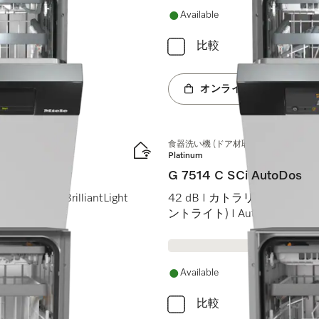
Available
比較
オンラインショップへ
食器洗い機 (ドア材取付専用タイプ)
Platinum
G 7514 C SCi AutoDos
ouch I BrilliantLight
42 dB I カトラリートレイ I Max
ントライト) I AutoDos
Available
比較