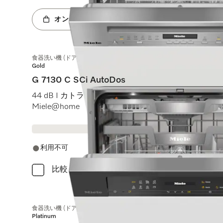
オンラインショップへ
食器洗い機 (ドア材取付専用タイプ)
Gold
G 7130 C SCi AutoDos
44 dB I カトラリートレイ I ExtraComfort Cバスケット I
Miele@home
利用不可
比較
食器洗い機 (ドア材取付専用タイプ)
Platinum