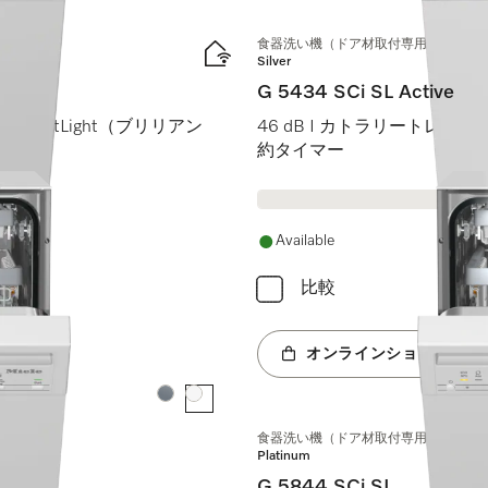
食器洗い機（ドア材取付専用タイプ、45
Silver
G 5434 SCi SL Active
rilliantLight（ブリリアン
46 dB I カトラリートレイ I C
約タイマー
Available
比較
オンラインショップへ
カラー:
カラー:
食器洗い機（ドア材取付専用タイプ、45
Platinum
G 5844 SCi SL