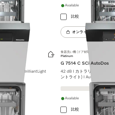
Available
比較
オンラインショップへ
食器洗い機 (ドア材取付専用タイプ)
Platinum
G 7514 C SCi AutoDos
ouch I BrilliantLight
42 dB I カトラリートレイ I Max
ントライト) I AutoDos
Available
比較