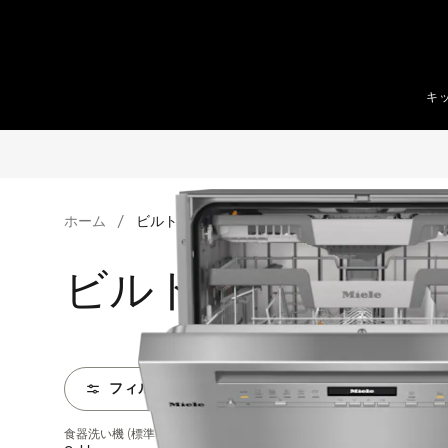
テンツへスキップ
キ
ホーム
ビルトイン食器洗い機
ビルトイン食器洗
フィルター
食器洗い機 (標準ドア装備タイプ)