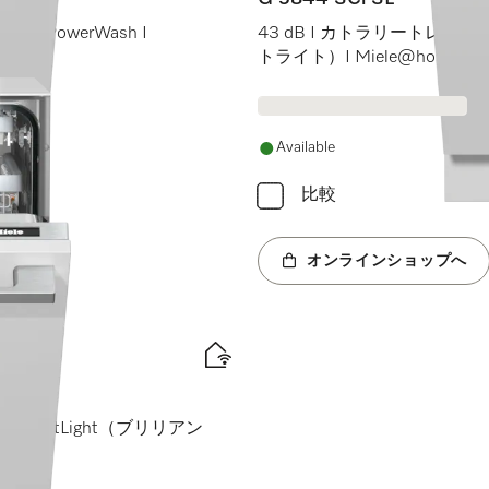
uickPowerWash I
43 dB I カトラリートレイ I Ma
トライト）I Miele@home
Available
比較
オンラインショップへ
rilliantLight（ブリリアン