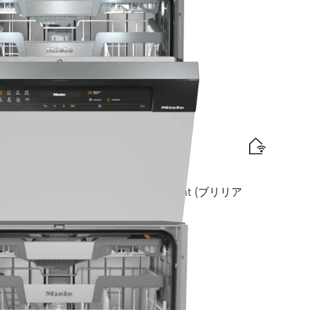
iComfort Cバスケット I BrilliantLight (ブリリア