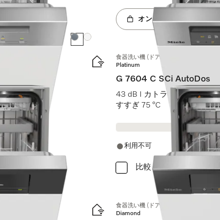
オンラインショップへ
カラー:
カラー:
食器洗い機 (ドア材取付専用タイプ)
Platinum
G 7604 C SCi AutoDos
 AutoDos I
43 dB I カトラリートレイ I Ex
すすぎ 75 °C
利用不可
比較
食器洗い機 (ドア材取付専用タイプ)
Diamond