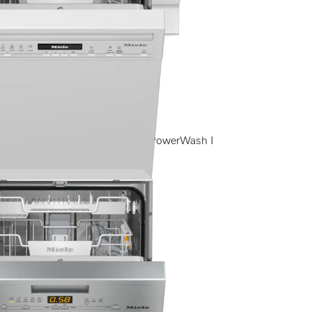
raComfortバスケット I QuickPowerWash I