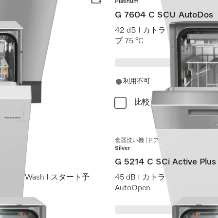
Platinum
G 7604 C SCU AutoDos
 AutoDos I
42 dB I カトラリートレイ I Ex
ブ 75 °C
利用不可
比較
食器洗い機 (ドア材取付専用タイプ)
Silver
G 5214 C SCi Active Plus
ckPowerWash I スタート予
45 dB I カトラリートレイ I Com
AutoOpen