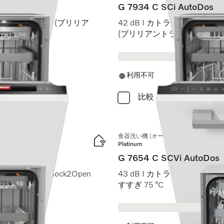
G 7934 C SCi AutoDos
BrilliantLight (ブリリア
42 dB I カトラリートレイ I MaxiC
(ブリリアントライト)
利用不可
比較
食器洗い機 (オールドア材取付専用タイ
Platinum
G 7654 C SCVi AutoDos
M Touch I Knock2Open
43 dB I カトラリートレイ I Ex
すすぎ 75 °C