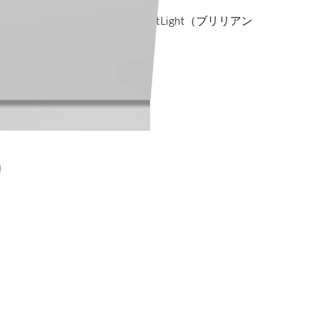
xiComfortバスケット I BrilliantLight（ブリリアン