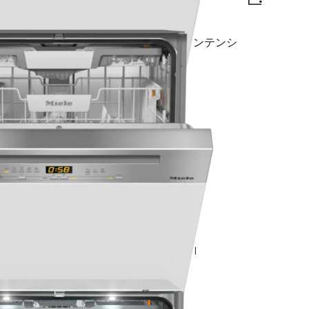
traComfort Cバスケット I AutoDos I インテンシ
fort Cバスケット I QuickPowerWash I