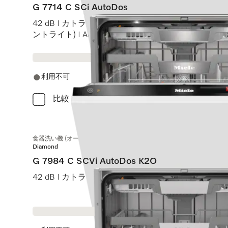
G 7714 C SCi AutoDos
42 dB I カトラリートレイ I MaxiComfort Cバスケット I 
ントライト) I AutoDos
利用不可
比較
食器洗い機 (オールドア材取付専用タイプ)
Diamond
G 7984 C SCVi AutoDos K2O
42 dB I カトラリートレイ I MaxiComfort Cバスケット I 