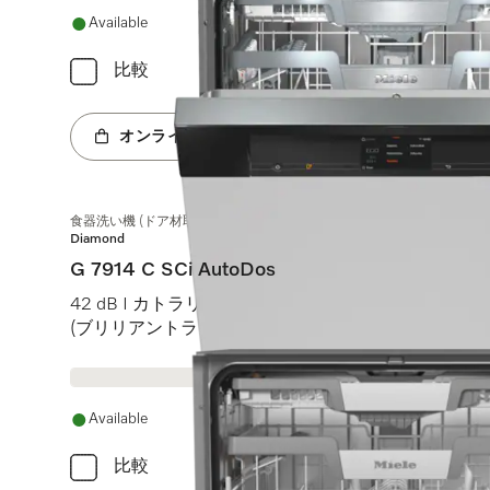
Available
比較
オンラインショップへ
食器洗い機 (ドア材取付専用タイプ)
Diamond
G 7914 C SCi AutoDos
42 dB I カトラリートレイ I MaxiComfort Cバスケット I M T
(ブリリアントライト)
Available
比較