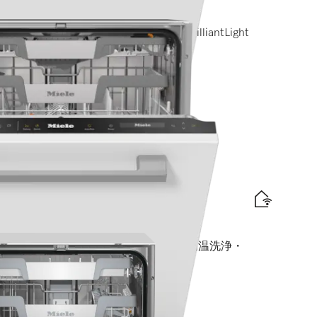
omfort Cバスケット I M Touch I BrilliantLight
プ)
traComfort Cバスケット I AutoDos I 高温洗浄・