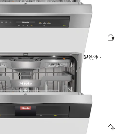
traComfort Cバスケット I AutoDos I 高温洗浄・