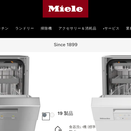
Mieleのホームページ
ッチン
ランドリー
掃除機
アクセサリー＆消耗品
サービス
業
•
Since 1899
い機
19
製品
カラー:
カラー:
食器洗い機 (標準ドア装備タイプ)