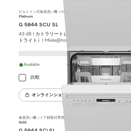
ビルトイン式食器洗い機（45 cm）
Platinum
G 5844 SCU SL
43 dB I カトラリートレイ I MaxiComfortバスケット I B
トライト）I Miele@home
Available
比較
オンラインショップへ
食器洗い機（ドア材取付専用タイプ、45 cm）
Gold
G 5644 SCi SL