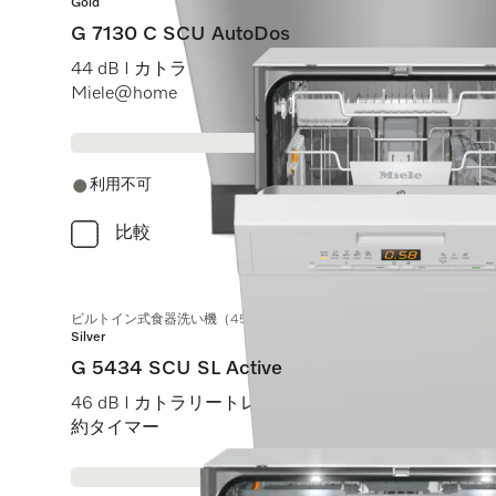
Gold
G 7130 C SCU AutoDos
44 dB I カトラリートレイ I ExtraComfort Cバスケット I
Miele@home
利用不可
比較
ビルトイン式食器洗い機（45 cm）
Silver
G 5434 SCU SL Active
46 dB I カトラリートレイ I Comfortバスケット I Qui
約タイマー