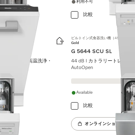
利用不可
比較
ビルトイン式食器洗い機（45 cm）
Gold
G 5644 SCU SL
 I AutoDos I 高温洗浄・
44 dB I カトラリートレイ I Ext
AutoOpen
Available
比較
オンラインショップへ