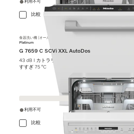
利用不可
比較
食器洗い機 (オールドア材取付専用タイプ) XXL
Platinum
G 7659 C SCVi XXL AutoDos
43 dB I カトラリートレイ I ExtraComfort Cバスケット
すすぎ 75 °C
利用不可
比較