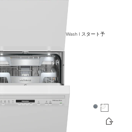
 cm）
omfortバスケット I QuickPowerWash I スタート予
カラー:
カラー:
 cm）