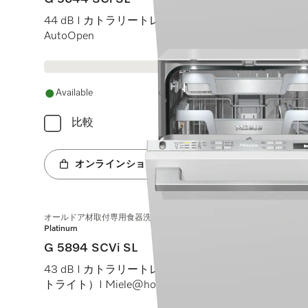
44 dB I カトラリートレイ I ExtraComfortバスケット I Q
AutoOpen
Available
比較
オンラインショップへ
オールドア材取付専用食器洗い機（45 cm）
Platinum
G 5894 SCVi SL
43 dB I カトラリートレイ I MaxiComfortバスケット I B
トライト）I Miele@home