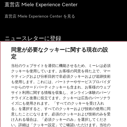
直営店 Miele Experience Center
直営店 Miele Experience Center を見る
ニュースレターに登録
同意が必要なクッキーに関する現在の設
定
当社のウェブサイトを適切に機能させるため、ミーレは必須
お問い合わせ
クッキーを使用しています。お客様の同意を得た上で、マー
ケティングおよび分析目的で非必須クッキーおよび追跡技術
も使用します。これには、パートナーやサービスプロバイダ
ーからのサードパーティクッキーも含まれ、お客様のウェブ
サイト利用に関する情報を収集し、オンライン体験のパーソ
InstagramのMiele
YoutubeのMiele
ナライズと改善に役立てます。クッキーは広告のパーソナラ
イズにも使用されます。 「すべてのクッキーを受け入れ
る」を選択すると、すべてのクッキーおよび技術の使用に同
意したことになります。必須のクッキーおよび技術のみを受
け入れる場合は、「必須クッキーのみ」を選択してくださ
い。詳細は「クッキー設定」でご確認いただけます。当社の