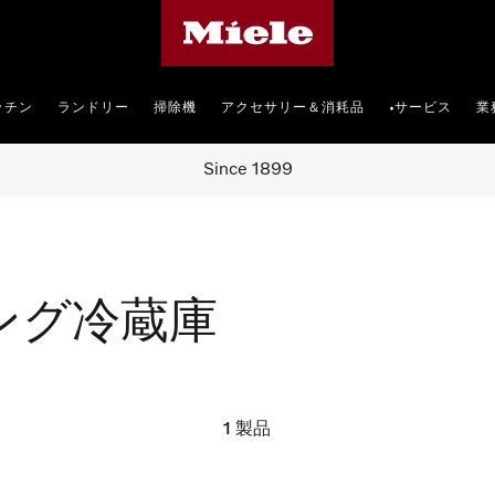
Mieleのホームページ
ッチン
ランドリー
掃除機
アクセサリー＆消耗品
サービス
業
•
Since 1899
ング冷蔵庫
1
製品