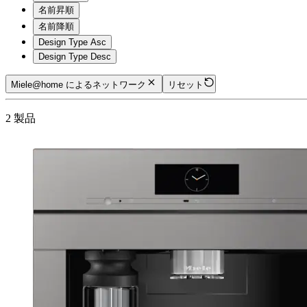
名前昇順
名前降順
Design Type Asc
Design Type Desc
Miele@home によるネットワーク
リセット
2
製品