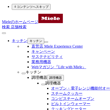
コンテンツへスキップ
Mieleのホームページ
検索
店舗検索
キッチン
キッチン
直営店 Miele Experience Center
キャンペーン
サステナビリティ
業務用機器
Webマガジン『Life with Miele』
キッチン
調理機器
調理機器
調理機器
オーブン・電子レンジ機能付オー
スチームクッカー
コンビスチームオーブン
ビルトインウォーマー
クッキングヒーター