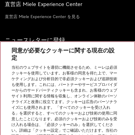
直営店 Miele Experience Center
直営店 Miele Experience Center を見る
ニュースレターに登録
同意が必要なクッキーに関する現在の設
定
当社のウェブサイトを適切に機能させるため、ミーレは必須
クッキーを使用しています。お客様の同意を得た上で、マー
お問い合わせ
ケティングおよび分析目的で非必須クッキーおよび追跡技術
も使用します。これには、パートナーやサービスプロバイダ
ーからのサードパーティクッキーも含まれ、お客様のウェブ
サイト利用に関する情報を収集し、オンライン体験のパーソ
InstagramのMiele
YoutubeのMiele
ナライズと改善に役立てます。クッキーは広告のパーソナラ
イズにも使用されます。 「すべてのクッキーを受け入れ
る」を選択すると、すべてのクッキーおよび技術の使用に同
意したことになります。必須のクッキーおよび技術のみを受
け入れる場合は、「必須クッキーのみ」を選択してくださ
い。詳細は「クッキー設定」でご確認いただけます。当社の