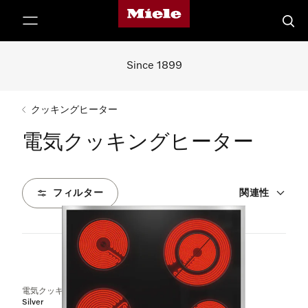
Mieleのホームページ
テンツへスキップ
検索
Since 1899
クッキングヒーター
電気クッキングヒーター
フィルター
関連性
1
製品
電気クッキングヒーター ガラス面上の操作パネル
Silver