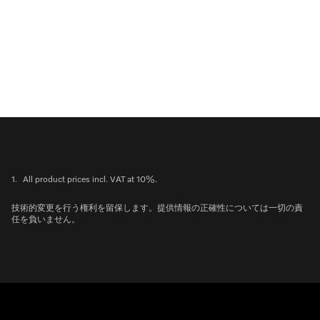
1.
All product prices incl. VAT at 10%.
技術的変更を行う権利を留保します。提供情報の正確性については一切の責
任を負いません。