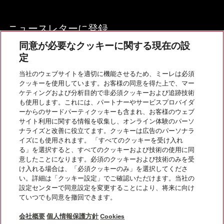
ニュースレターに登録
同意が必要なクッキーに関する現在の設
定
当社のウェブサイトを適切に機能させるため、ミーレは必須
クッキーを使用しています。お客様の同意を得た上で、マー
お問い合わせ
ケティングおよび分析目的で非必須クッキーおよび追跡技術
も使用します。これには、パートナーやサービスプロバイダ
ーからのサードパーティクッキーも含まれ、お客様のウェブ
サイト利用に関する情報を収集し、オンライン体験のパーソ
InstagramのMiele
YoutubeのMiele
ナライズと改善に役立てます。クッキーは広告のパーソナラ
イズにも使用されます。 「すべてのクッキーを受け入れ
る」を選択すると、すべてのクッキーおよび技術の使用に同
意したことになります。必須のクッキーおよび技術のみを受
け入れる場合は、「必須クッキーのみ」を選択してくださ
い。詳細は「クッキー設定」でご確認いただけます。当社の
会社概要
設定センターで同意設定を変更することにより、将来に向け
ていつでも同意を撤回できます。
法的通知
個人情報保護方針
会社概要
個人情報保護方針
Cookies